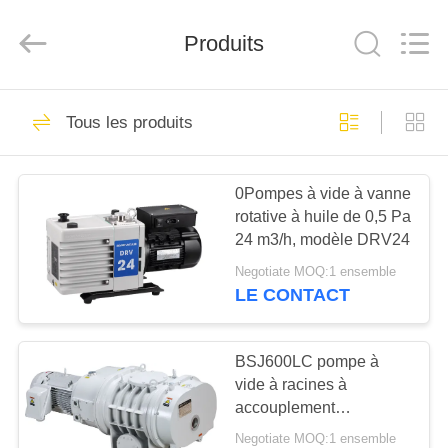
2026
Ningbo
Baosi
Produits
Energy
Equipment
Co.,
Ltd..
All
À
62
Rights
Reserved.
Tous les produits
LA
pompe à vide
MAISON
rotatoire de palette
0Pompes à vide à vanne
rotative à huile de 0,5 Pa
PRODUITS
24 m3/h, modèle DRV24
Negotiate MOQ:1 ensemble
À
LE CONTACT
13
PROPOS
Pompe à vide de
DE
BSJ600LC pompe à
vide à racines à
NOUS
rouleau
accouplement
hydrodynamique
Negotiate MOQ:1 ensemble