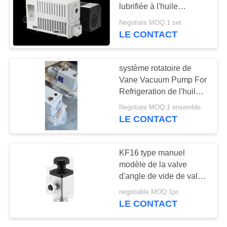
lubrifiée à l'huile
SRV300B 300m3/H
BAOSI
Negotiate MOQ:1 set
LE CONTACT
5
COMPRESSOR
Pompe à vide de
PLAN
système rotatoire de
propulseur
Vane Vacuum Pump For
DU
Refrigeration de l'huile
SITE
60m3/H à deux étages
Negotiate MOQ:1 ensemble
LE CONTACT
POLITIQUE
4
DE
KF16 type manuel
système de pompe
modèle de la valve
CONFIDENTIALITÉ
d'angle de vide de valve
à vide
sous vide poussé GD-
negotiable MOQ:1pc
J16B
LE CONTACT