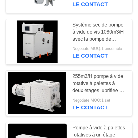
VISITE
LE CONTACT
DE
L'USINE
Système sec de pompe
14
à vide de vis 1080m3/H
Pompe à vide sèche
avec la pompe de
CONTRÔLE
soutien GSD160/1080D
de vis
Negotiate MOQ:1 ensemble
DE
LE CONTACT
LA
QUALITÉ
255m3/H pompe à vide
rotative à palettes à
deux étages lubrifiée à
NOUS
25
l'huile compacte
Negotiate MOQ:1 set
CONTACTER
enracine la pompe à
DRV275 RAL7047
LE CONTACT
vide
DEMANDEZ
Pompe à vide à palettes
UN DEVIS
rotatives à un étage