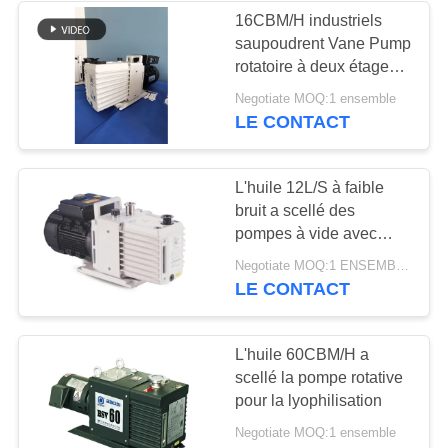
16CBM/H industriels
saupoudrent Vane Pump
6
rotatoire à deux étages
Filtre de brouillard
de revêtement
Negotiate MOQ:1 ensemble
LE CONTACT
d'huile
L'huile 12L/S à faible
bruit a scellé des
pompes à vide avec
l'approbation de la CE
3
Negotiate MOQ:1 ENSEMBLE
LE CONTACT
Valve sous vide
poussé
L'huile 60CBM/H a
scellé la pompe rotative
pour la lyophilisation
Negotiate MOQ:1 ensemble