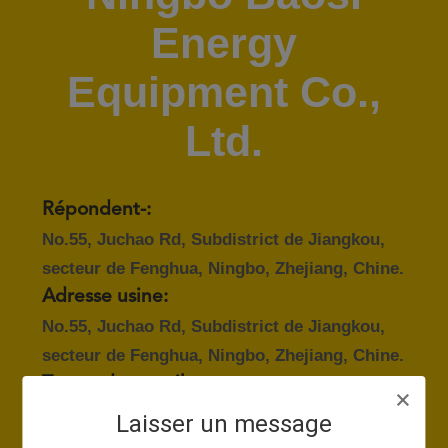
VISITE
Energy
DE
L'USINE
Equipment Co.,
Ltd.
CONTRÔLE
DE
LA
Répondent-:
QUALITÉ
No.55, Juchao Rd, Subdistrict de Jiangkou,
secteur de Fenghua, Ningbo, Zhejiang, Chine.
NOUS
Adresse usine:
No.55, Juchao Rd, Subdistrict de Jiangkou,
CONTACTER
secteur de Fenghua, Ningbo, Zhejiang, Chine.
Temps de travail:
DEMANDEZ
8:00-16:30 (heure de Beijing)
Laisser un message
UN DEVIS
Téléphone professionnel: