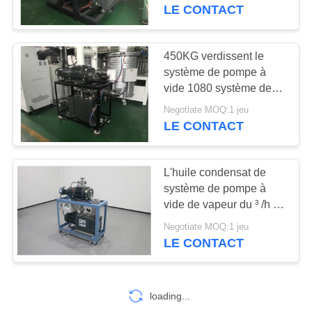
VISITE
modèle de JZ600-2H
LE CONTACT
DE
L'USINE
450KG verdissent le
14
système de pompe à
Pompe à vide sèche
vide 1080 système de
CONTRÔLE
propulseur de pompe à
de vis
Negotiate MOQ:1 jeu
DE
vide scellé par huile du ³
LE CONTACT
/h de m
LA
QUALITÉ
L'huile condensat de
système de pompe à
vide de vapeur du ³ /h de
NOUS
25
JZ150D 600 m a scellé
Negotiate MOQ:1 jeu
CONTACTER
enracine la pompe à
refroidi à l'eau
LE CONTACT
vide
DEMANDEZ
UN DEVIS
loading...