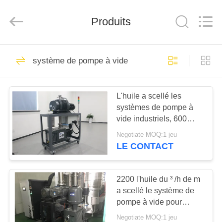
2026
Ningbo
Baosi
Produits
Energy
Equipment
Co.,
Ltd..
All
À
62
Rights
Reserved.
système de pompe à vide
LA
pompe à vide
MAISON
rotatoire de palette
L'huile a scellé les
systèmes de pompe à
PRODUITS
vide industriels, 600
système de
Negotiate MOQ:1 jeu
refroidissement de
À
LE CONTACT
pompe à vide du ³ /h de
13
PROPOS
m
Pompe à vide de
DE
2200 l'huile du ³ /h de m
a scellé le système de
NOUS
rouleau
pompe à vide pour
enduire la couleur verte
Negotiate MOQ:1 jeu