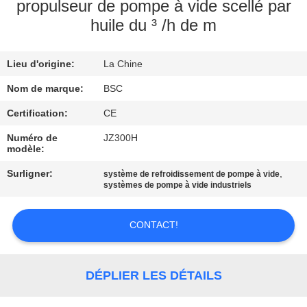
VISITE
propulseur de pompe à vide scellé par
huile du ³ /h de m
DE
L'USINE
Lieu d'origine:
La Chine
Nom de marque:
BSC
CONTRÔLE
DE
Certification:
CE
LA
Numéro de
JZ300H
modèle:
QUALITÉ
Surligner:
,
système de refroidissement de pompe à vide
systèmes de pompe à vide industriels
NOUS
CONTACTER
CONTACT!
DEMANDEZ
DÉPLIER LES DÉTAILS
UN DEVIS