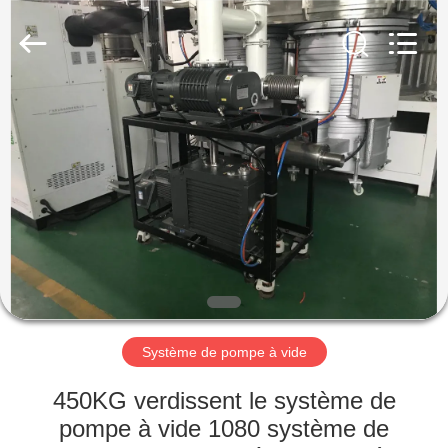
2026
Ningbo
Baosi
Energy
Equipment
Co.,
Ltd..
All
À
Rights
Reserved.
LA
MAISON
PRODUITS
À
PROPOS
Système de pompe à vide
DE
NOUS
450KG verdissent le système de
pompe à vide 1080 système de