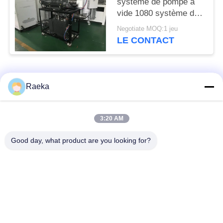
système de pompe à
vide 1080 système de
propulseur de pompe à
Negotiate MOQ:1 jeu
vide scellé par huile du
LE CONTACT
³ /h de m
Catégories populaires
Tous
Raeka
pompe à vide
Pompe à vide de
3:20 AM
rotatoire de palette
rouleau
Good day, what product are you looking for?
Pompe à vide sèche
enracine la pompe à
de vis
vide
Pompe à vide de
système de pompe à
propulseur
vide