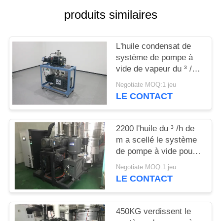
produits similaires
BAOSI
COMPRESSOR
L'huile condensat de
système de pompe à
SITEMAP
vide de vapeur du ³ /h
de JZ150D 600 m a
Negotiate MOQ:1 jeu
scellé refroidi à l'eau
LE CONTACT
POLITIQUE
DE
2200 l'huile du ³ /h de
CONFIDENTIALITÉ
m a scellé le système
de pompe à vide pour
enduire la couleur verte
Negotiate MOQ:1 jeu
modèle de JZ600-2H
LE CONTACT
450KG verdissent le