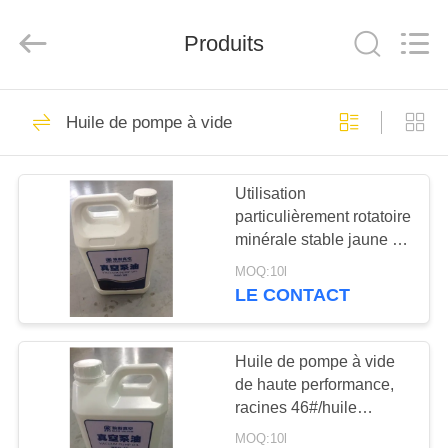
2026
Ningbo
Baosi
Produits
Energy
Equipment
Co.,
Ltd..
All
À
62
Rights
Reserved.
Huile de pompe à vide
LA
pompe à vide
MAISON
rotatoire de palette
Utilisation
particulièrement rotatoire
PRODUITS
minérale stable jaune de
pompe à vide de palette
MOQ:10l
d'huile de pompe à vide
À
LE CONTACT
68#
13
PROPOS
Pompe à vide de
DE
Huile de pompe à vide
de haute performance,
NOUS
rouleau
racines 46#/huile
minérales jaunes pompe
MOQ:10l