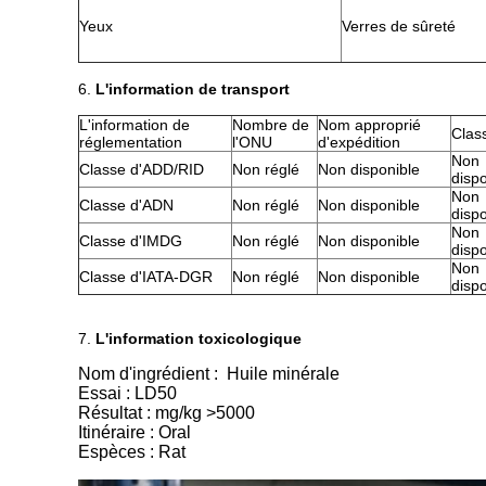
Yeux
Verres de sûreté
6.
L'information de transport
L'information de
Nombre de
Nom approprié
Clas
réglementation
l'ONU
d'expédition
Non
Classe d'ADD/RID
Non réglé
Non disponible
dispo
Non
Classe d'ADN
Non réglé
Non disponible
dispo
Non
Classe d'IMDG
Non réglé
Non disponible
dispo
Non
Classe d'IATA-DGR
Non réglé
Non disponible
dispo
7.
L'information toxicologique
Nom d'ingrédient : Huile minérale
Essai : LD50
Résultat : mg/kg >5000
Itinéraire : Oral
Espèces : Rat