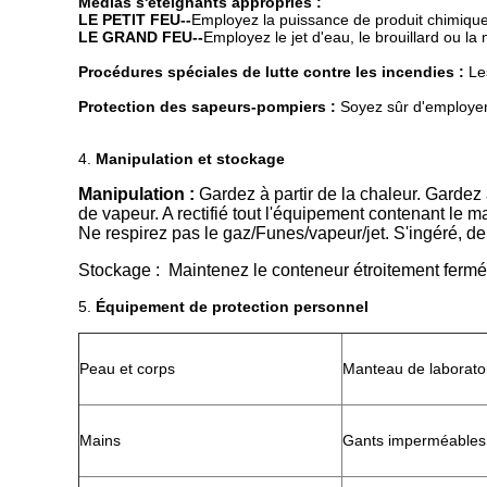
Médias s'éteignants appropriés :
LE PETIT FEU--
Employez la puissance de produit chimiqu
LE GRAND FEU--
Employez le jet d'eau, le brouillard ou l
Procédures spéciales de lutte contre les incendies :
Les
Protection des sapeurs-pompiers :
Soyez sûr d'employer 
4.
Manipulation et stockage
Manipulation :
Gardez à partir de la chaleur. Gardez
de vapeur. A rectifié tout l'équipement contenant le ma
Ne respirez pas le gaz/Funes/vapeur/jet. S'ingéré, d
Stockage : Maintenez le conteneur étroitement fermé.
5.
Équipement de protection personnel
Peau et corps
Manteau de laborato
Mains
Gants imperméables