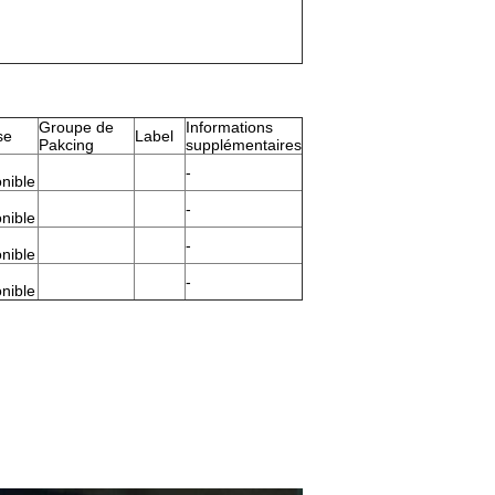
Groupe de
Informations
se
Label
Pakcing
supplémentaires
-
nible
-
nible
-
nible
-
nible