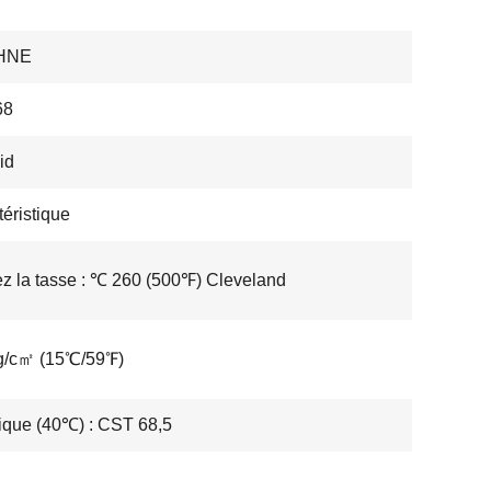
HNE
68
id
téristique
z la tasse : ℃ 260 (500℉) Cleveland
 g/c㎡ (15℃/59℉)
ique (40℃) : CST 68,5