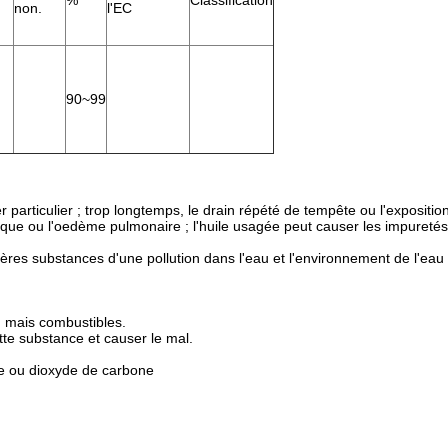
%
Classification
non.
l'EC
90~99
articulier ; trop longtemps, le drain répété de tempête ou l'expositio
ue ou l'oedème pulmonaire ; l'huile usagée peut causer les impuretés
ères substances d'une pollution dans l'eau et l'environnement de l'eau 
, mais combustibles.
ette substance et causer le mal.
e ou dioxyde de carbone