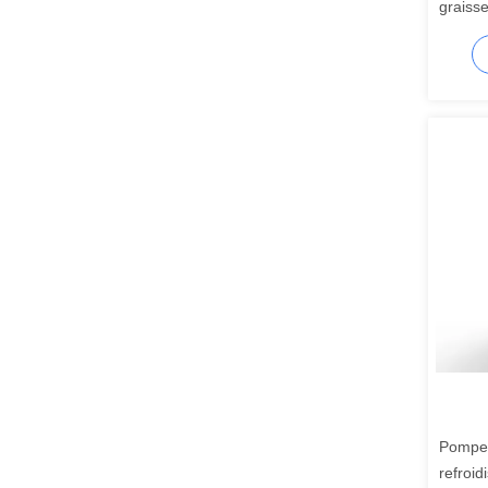
graiss
DFFZ1
Pompes
refroi