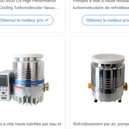
0 4500 L/s High Performance
Pompes à vide à haute résist
Cooling Turbomolecular Vacuum
turbomoleculaire de refroidis
or Semiconductor
eau DFFZ250/2000PM-W 2000
Obtenez le meilleur prix
Obtenez le meilleur pri
semi-conducteurs
à vide haute lubrifiée par eau et
Refroidissement par air, pomp