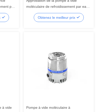
ance
Approbation de la pompe à vide
sement par
moléculaire de refroidissement par eau
 L/S pour
FFZ250/2000PM-W
x
Obtenez le meilleur prix
e à vide
Pompe à vide moléculaire à