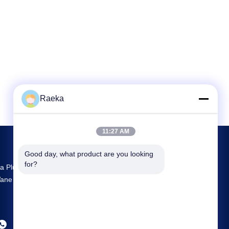
Raeka
11:27 AM
Good day, what product are you looking 
for?
a Plus Grande R & D Et La Production Rotary
ane Vacuum Pump Fournisseur En Chine