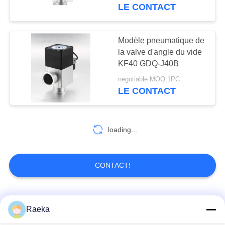
VISITE
J16B
LE CONTACT
DE
L'USINE
Modèle pneumatique de
14
la valve d'angle du vide
Pompe à vide sèche
KF40 GDQ-J40B
CONTRÔLE
de vis
negotiable MOQ:1PC
DE
LE CONTACT
LA
QUALITÉ
loading...
NOUS
25
CONTACTER
CONTACT!
enracine la pompe à
vide
DEMANDEZ
Catégories populaires
Tous
Raeka
UN DEVIS