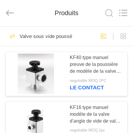
2026
Ningbo
Baosi
Produits
Energy
Equipment
Co.,
Ltd..
All
À
62
Rights
Reserved.
Valve sous vide poussé
LA
pompe à vide
MAISON
rotatoire de palette
KF40 type manuel
preuve de la poussière
PRODUITS
de modèle de la valve
d'angle de vide de valve
negotiable MOQ:1PC
sous vide poussé GD-
À
LE CONTACT
J40B
13
PROPOS
Pompe à vide de
DE
KF16 type manuel
modèle de la valve
NOUS
rouleau
d'angle de vide de valve
sous vide poussé GD-
negotiable MOQ:1pc