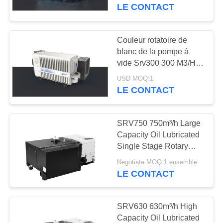
VISITE
Vacuum Applications
LE CONTACT
DE
L'USINE
Couleur rotatoire de
14
blanc de la pompe à
Pompe à vide sèche
vide Srv300 300 M3/H
CONTRÔLE
de palette d'étape
de vis
USD MOQ:1
DE
unique compacte
LE CONTACT
LA
QUALITÉ
SRV750 750m³/h Large
Capacity Oil Lubricated
Single Stage Rotary
NOUS
25
Vane Vacuum Pump for
Negotiate MOQ:1 ensemble
CONTACTER
enracine la pompe à
Industrial Systems
LE CONTACT
vide
DEMANDEZ
SRV630 630m³/h High
UN DEVIS
Capacity Oil Lubricated