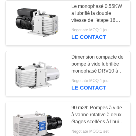
Le monophasé 0.55KW
a lubrifié la double
6
vitesse de l'étape 16
Filtre de brouillard
CBM/h de pompe à vide
Negotiate MOQ:1 jeu
rotatoire de palette
LE CONTACT
d'huile
Dimension compacte de
pompe à vide lubrifiée
monophasé DRV10 à
faible bruit
3
Negotiate MOQ:1 jeu
LE CONTACT
Valve sous vide
poussé
90 m3/h Pompes à vide
à vanne rotative à deux
étages scellées à l'huile
DRV90 RAL 7047
Negotiate MOQ:1 set