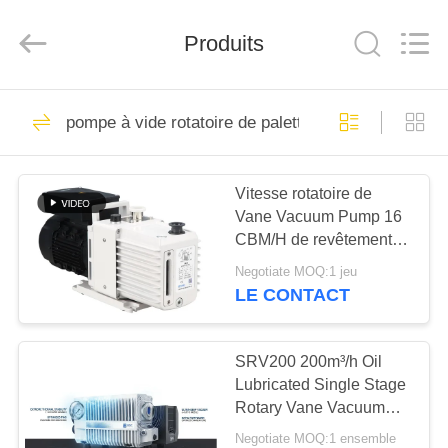
2026
Ningbo
Baosi
Produits
Energy
Equipment
Co.,
Ltd..
All
À
62
Rights
Reserved.
pompe à vide rotatoire de palette
LA
pompe à vide
MAISON
rotatoire de palette
Vitesse rotatoire de
Vane Vacuum Pump 16
PRODUITS
CBM/H de revêtement
de poudre 0,55 kilowatts
Negotiate MOQ:1 jeu
de la puissance DRV16
À
LE CONTACT
de moteur
13
PROPOS
Pompe à vide de
DE
SRV200 200m³/h Oil
Lubricated Single Stage
NOUS
rouleau
Rotary Vane Vacuum
Pump for Industrial
Negotiate MOQ:1 ensemble