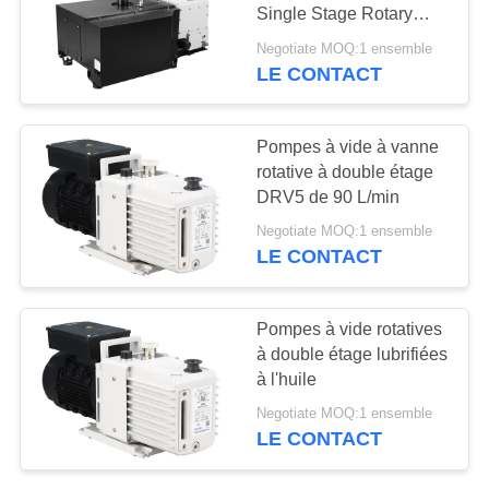
Single Stage Rotary
Vane Vacuum Pump for
BAOSI
Negotiate MOQ:1 ensemble
Heavy Industry
LE CONTACT
5
COMPRESSOR
Pompe à vide de
PLAN
Pompes à vide à vanne
propulseur
rotative à double étage
DU
DRV5 de 90 L/min
SITE
Negotiate MOQ:1 ensemble
LE CONTACT
POLITIQUE
4
DE
Pompes à vide rotatives
système de pompe
à double étage lubrifiées
CONFIDENTIALITÉ
à l'huile
à vide
Negotiate MOQ:1 ensemble
LE CONTACT