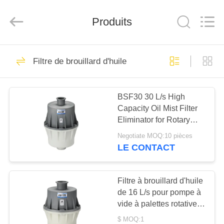
2026
Ningbo
Baosi
Produits
Energy
Equipment
Co.,
Ltd..
All
À
62
Rights
Reserved.
Filtre de brouillard d'huile
LA
pompe à vide
MAISON
rotatoire de palette
BSF30 30 L/s High
Capacity Oil Mist Filter
PRODUITS
Eliminator for Rotary
Vane Vacuum Pump
Negotiate MOQ:10 pièces
System Protection
À
LE CONTACT
13
PROPOS
Pompe à vide de
DE
Filtre à brouillard d'huile
de 16 L/s pour pompe à
NOUS
rouleau
vide à palettes rotatives
à deux étages BSF16B
$ MOQ:1