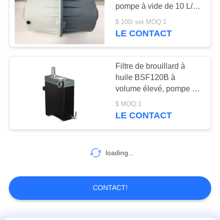
pompe à vide de 10 L/s
se protégeant contre la
BAOSI
$ 100/ set MOQ:1
pollution de brouillard
LE CONTACT
5
COMPRESSOR
d'huile
Pompe à vide de
PLAN
Filtre de brouillard à
propulseur
huile BSF120B à
DU
volume élevé, pompe à
SITE
vide rotative à huile
$ MOQ:1
Filtre éliminateur de
LE CONTACT
brouillard à huile
POLITIQUE
4
DE
loading...
système de pompe
CONFIDENTIALITÉ
à vide
CONTACT!