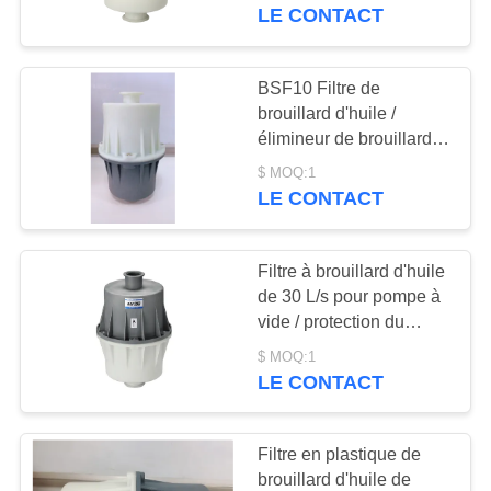
VISITE
LE CONTACT
DE
L'USINE
BSF10 Filtre de
14
brouillard d'huile /
Pompe à vide sèche
élimineur de brouillard
CONTRÔLE
d'huile ISO approuvé
de vis
$ MOQ:1
DE
pour éviter les pertes
LE CONTACT
d'huile
LA
QUALITÉ
Filtre à brouillard d'huile
de 30 L/s pour pompe à
vide / protection du
NOUS
25
système à vide
$ MOQ:1
CONTACTER
enracine la pompe à
LE CONTACT
vide
DEMANDEZ
Filtre en plastique de
UN DEVIS
brouillard d'huile de