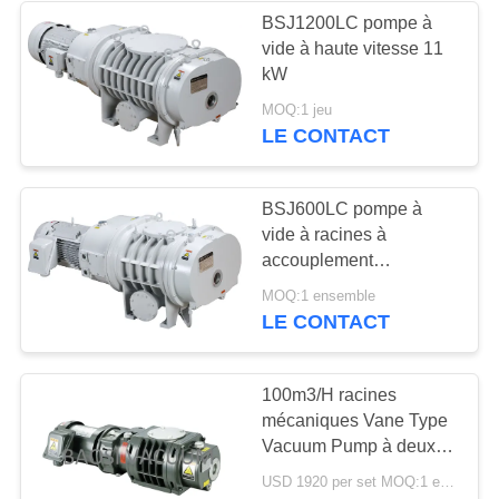
BSJ1200LC pompe à
vide à haute vitesse 11
6
kW
Filtre de brouillard
MOQ:1 jeu
LE CONTACT
d'huile
BSJ600LC pompe à
vide à racines à
accouplement
hydrodynamique
3
MOQ:1 ensemble
LE CONTACT
Valve sous vide
poussé
100m3/H racines
mécaniques Vane Type
Vacuum Pump à deux
étages
USD 1920 per set MOQ:1 ensemble