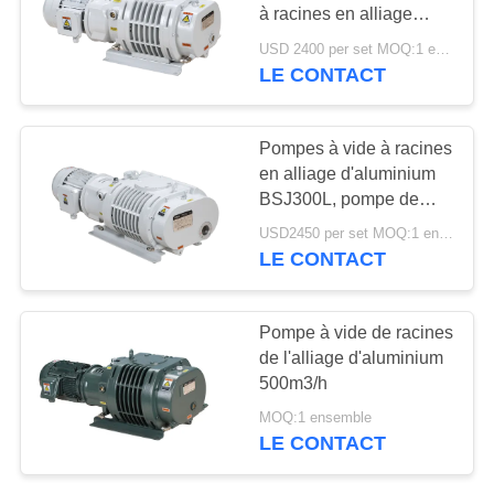
à racines en alliage
d'aluminium 280m3/h
BAOSI
USD 2400 per set MOQ:1 ensemble
0,75kW
LE CONTACT
5
COMPRESSOR
Pompe à vide de
PLAN
Pompes à vide à racines
propulseur
en alliage d'aluminium
DU
BSJ300L, pompe de
SITE
renforcement 1000m3/h
USD2450 per set MOQ:1 ensemble
3.7kW
LE CONTACT
POLITIQUE
4
DE
Pompe à vide de racines
système de pompe
de l'alliage d'aluminium
CONFIDENTIALITÉ
500m3/h
à vide
MOQ:1 ensemble
LE CONTACT