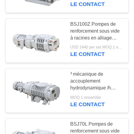
VISITE
2,2 kW
LE CONTACT
DE
L'USINE
BSJ100Z Pompes de
14
renforcement sous vide
Pompe à vide sèche
à racines en alliage
CONTRÔLE
d'aluminium 95m3/h 0,4
de vis
USD 1440 per set MOQ:1 ensemble
DE
kW
LE CONTACT
LA
QUALITÉ
³ mécanique de
accouplement
hydrodynamique /h
NOUS
25
11kW de la pompe à
MOQ:1 ensemble
CONTACTER
enracine la pompe à
vide 4140m de racines
LE CONTACT
de propulseur de
vide
BSJ1200LC
DEMANDEZ
BSJ70L Pompes de
UN DEVIS
renforcement sous vide