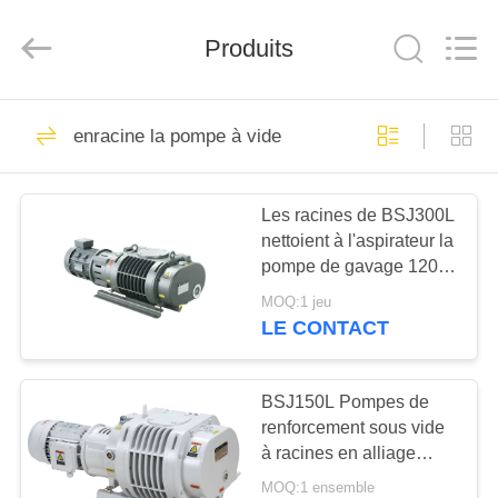
2026
Ningbo
Baosi
Produits
Energy
Equipment
Co.,
Ltd..
All
À
62
Rights
Reserved.
enracine la pompe à vide
LA
pompe à vide
MAISON
rotatoire de palette
Les racines de BSJ300L
nettoient à l'aspirateur la
PRODUITS
pompe de gavage 1200
symétrie géométrique du
MOQ:1 jeu
³ /h 3.7kW de m bonne,
À
LE CONTACT
pompe à vide
13
PROPOS
Pompe à vide de
DE
BSJ150L Pompes de
renforcement sous vide
NOUS
rouleau
à racines en alliage
d'aluminium 500 m3/h
MOQ:1 ensemble