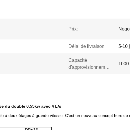
Prix:
Negot
Délai de livraison:
5-10 
Capacité
1000 
d'approvisionnement:
ape du double 0.55kw avec 4 L/s
ile à deux étages à grande vitesse. C'est un nouveau concept hors de c
DRV16