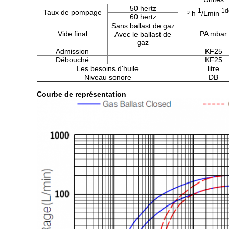
50 hertz
-1
-1d
Taux de pompage
³ h
/Lmin
60 hertz
Sans ballast de gaz
Vide final
PA mbar
Avec le ballast de
gaz
Admission
KF25
Débouché
KF25
Les besoins d'huile
litre
Niveau sonore
DB
Courbe de représentation