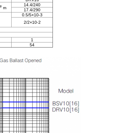
14.4/240
e
m
17.4/290
0.5/5×10-3
2/2×10-2
1
54