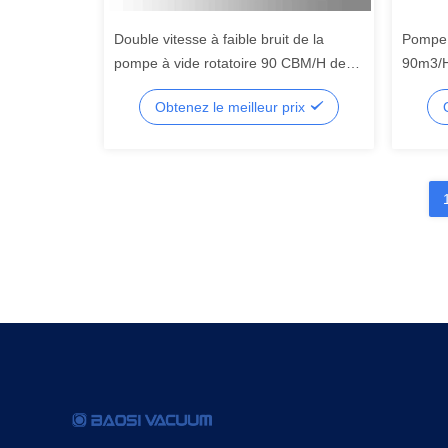
Double vitesse à faible bruit de la
Pompe 
pompe à vide rotatoire 90 CBM/H de
90m3/H 
palette scellée d'étape par huile
CE de 
Obtenez le meilleur prix