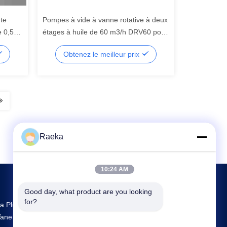
ute
Pompes à vide à vanne rotative à deux
e 0,5
étages à huile de 60 m3/h DRV60 pour
système de réfrigération
Obtenez le meilleur prix
Raeka
10:24 AM
Good day, what product are you looking 
for?
a Plus Grande R & D Et La Production Rotary
ane Vacuum Pump Fournisseur En Chine