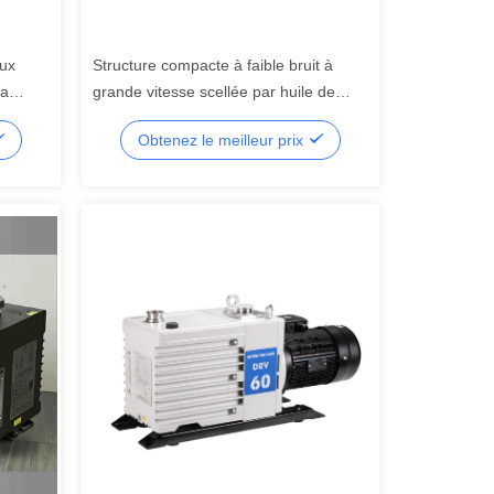
eux
Structure compacte à faible bruit à
la
grande vitesse scellée par huile de
pompe à vide rotatoire de palette de 2
Obtenez le meilleur prix
étapes