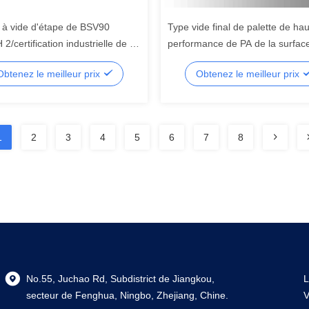
à vide d'étape de BSV90
Type vide final de palette de ha
2/certification industrielle de la
performance de PA de la surfac
pompes à vide
de peinture de pompe à vide
Obtenez le meilleur prix
Obtenez le meilleur prix
1
2
3
4
5
6
7
8
No.55, Juchao Rd, Subdistrict de Jiangkou,
L
secteur de Fenghua, Ningbo, Zhejiang, Chine.
V