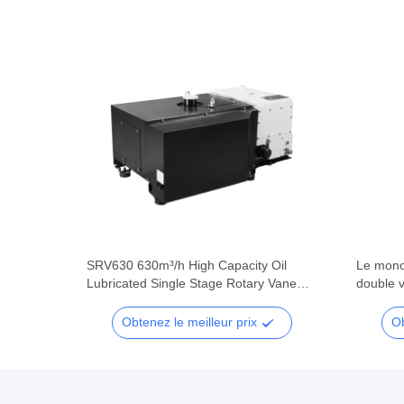
 Oil
SRV630 630m³/h High Capacity Oil
Le mono
 Vane
Lubricated Single Stage Rotary Vane
double v
stems
Vacuum Pump for Heavy Industry
pompe à 
Obtenez le meilleur prix
Ob