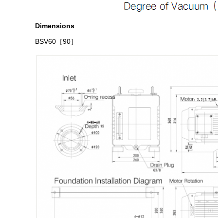
Dimensions
BSV60
［90］