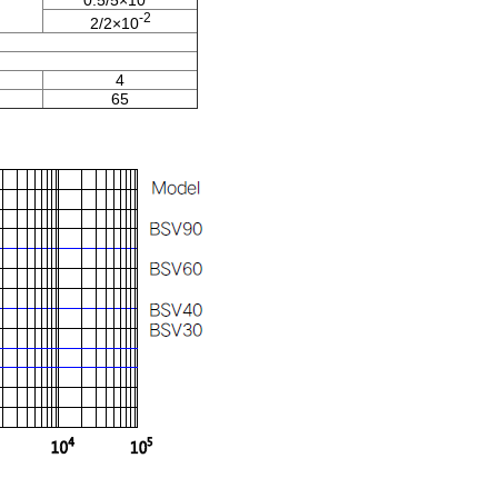
-2
2/2×10
4
65