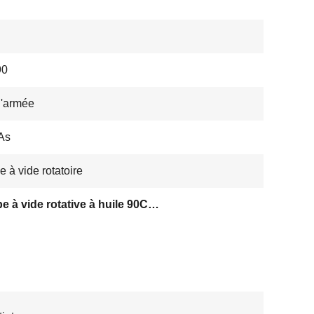
90
d'armée
As
 à vide rotatoire
pompe à vide rotative à huile 90CBM/h