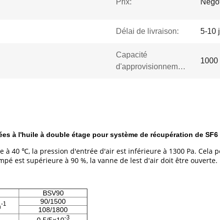
Prix:
Negot
Délai de livraison:
5-10 
Capacité
1000 
d'approvisionnement:
lées à l'huile à double étage pour système de récupération de SF6
 à 40 ℃, la pression d'entrée d'air est inférieure à 1300 Pa. Cela
é est supérieure à 90 %, la vanne de lest d'air doit être ouverte.
BSV90
90/1500
-1
n
108/1800
-3
0.5/5×10