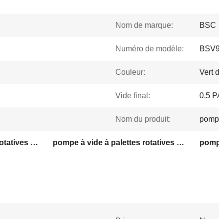
Nom de marque:
BSC
Numéro de modèle:
BSV
Couleur:
Vert 
Vide final:
0,5 P
Nom du produit:
pompe
Pompe à vide à palettes rotatives à 2 étages
pompe à vide à palettes rotatives 90CBM/h