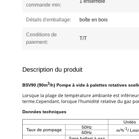
1 ensemble
commande min:
Détails d'emballage:
boîte en bois
Conditions de
T/T
paiement:
Description du produit
3
BSV90 (90m
/h) Pompe à vide à palettes rotatives scel
Lorsque la plage de température ambiante est inférieure
terme.Cependant, lorsque l'humidité relative du gaz pomp
​Données techniques
Unités
50Hz
-1
Taux de pompage
m³h
/ Lmi
60Hz
Sans ballast à gaz