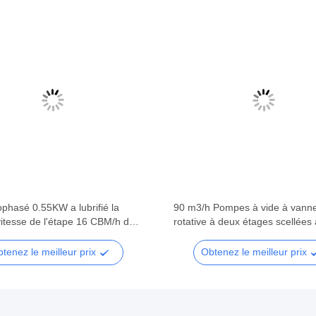
phasé 0.55KW a lubrifié la
90 m3/h Pompes à vide à vann
itesse de l'étape 16 CBM/h de
rotative à deux étages scellées à
vide rotatoire de palette
DRV90 RAL 7047
tenez le meilleur prix
Obtenez le meilleur prix