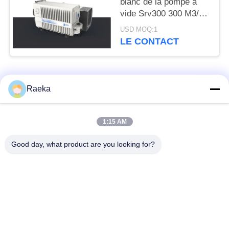
blanc de la pompe à
vide Srv300 300 M3/H
de palette d'étape
USD MOQ:1
unique compacte
LE CONTACT
Catégories populaires
Tous
Raeka
pompe à vide
Pompe à vide de
1:15 AM
rotatoire de palette
rouleau
Good day, what product are you looking for?
Pompe à vide sèche
enracine la pompe à
de vis
vide
Pompe à vide de
système de pompe à
propulseur
vide