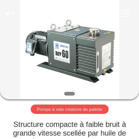
2026
Ningbo
Baosi
Energy
Equipment
Co.,
Ltd..
All
À
Rights
Reserved.
LA
MAISON
PRODUITS
À
PROPOS
Pompe à vide rotatoire de palette
DE
NOUS
Structure compacte à faible bruit à
grande vitesse scellée par huile de