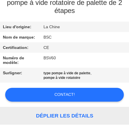
VISITE
pompe à vide rotatoire de palette de 2
étapes
DE
L'USINE
Lieu d'origine:
La Chine
Nom de marque:
BSC
CONTRÔLE
DE
Certification:
CE
LA
Numéro de
BSV60
modèle:
QUALITÉ
Surligner:
,
type pompe à vide de palette
pompe à vide rotatoire
NOUS
CONTACTER
CONTACT!
DEMANDEZ
DÉPLIER LES DÉTAILS
UN DEVIS