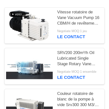
BAOSI
Vitesse rotatoire de
COMPRESSOR
Vane Vacuum Pump 16
CBM/H de revêtement
de poudre 0,55
Negotiate MOQ:1 jeu
SITEMAP
kilowatts de la
LE CONTACT
puissance DRV16 de
moteur
POLITIQUE
SRV200 200m³/h Oil
DE
Lubricated Single
Stage Rotary Vane
CONFIDENTIALITÉ
Vacuum Pump for
Negotiate MOQ:1 ensemble
Industrial Vacuum
LE CONTACT
Applications
Couleur rotatoire de
blanc de la pompe à
vide Srv300 300 M3/H