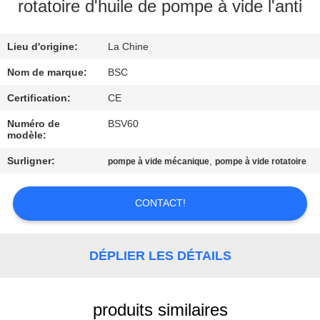
VISITE
rotatoire d'huile de pompe à vide l'anti
DE
Lieu d'origine:
La Chine
L'USINE
Nom de marque:
BSC
CONTRÔLE
Certification:
CE
DE
Numéro de
BSV60
modèle:
LA
Surligner:
,
pompe à vide mécanique
pompe à vide rotatoire
QUALITÉ
CONTACT!
NOUS
CONTACTER
DÉPLIER LES DÉTAILS
DEMANDEZ
UN DEVIS
produits similaires