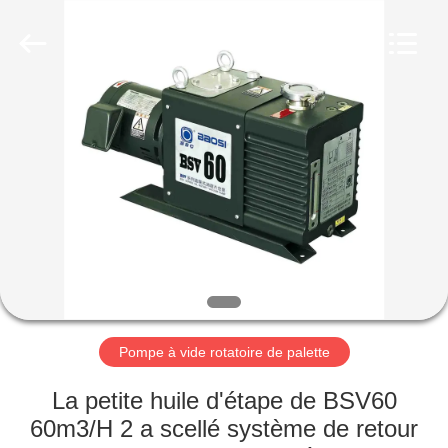
2026
Ningbo
Baosi
Energy
Equipment
Co.,
Ltd..
All
À
Rights
Reserved.
LA
MAISON
PRODUITS
À
PROPOS
Pompe à vide rotatoire de palette
DE
NOUS
La petite huile d'étape de BSV60
60m3/H 2 a scellé système de retour