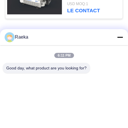
de palette d'étape
USD MOQ:1
unique compacte
LE CONTACT
Catégories populaires
Tous
Raeka
pompe à vide
Pompe à vide de
6:11 PM
rotatoire de palette
rouleau
Good day, what product are you looking for?
Pompe à vide sèche
enracine la pompe à
de vis
vide
Pompe à vide de
système de pompe à
propulseur
vide
Filtre de brouillard
Valve sous vide