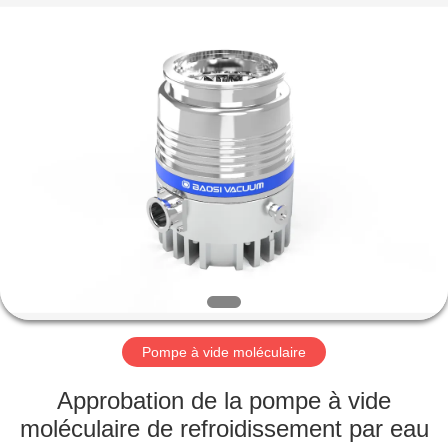
2026
Ningbo
Baosi
Energy
Equipment
Co.,
Ltd..
All
À
Rights
Reserved.
LA
MAISON
PRODUITS
À
PROPOS
Pompe à vide moléculaire
DE
NOUS
Approbation de la pompe à vide
moléculaire de refroidissement par eau