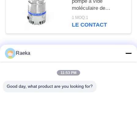
pompe à vide
moléculaire de
refroidissement par
1 MOQ:1
eau FFZ250/2000PM-
LE CONTACT
W
Catégories populaires
Tous
Raeka
pompe à vide
Pompe à vide de
11:53 PM
rotatoire de palette
rouleau
Good day, what product are you looking for?
Pompe à vide sèche
enracine la pompe à
de vis
vide
Pompe à vide de
système de pompe à
propulseur
vide