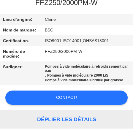
VISITE
FFZ250/2000PM-W
DE
Lieu d'origine:
Chine
L'USINE
Nom de marque:
BSC
CONTRÔLE
Certification:
ISO9001,ISO14001,OHSAS18001
DE
Numéro de
FFZ250/2000PM-W
modèle:
LA
Surligner:
Pompes à vide moléculaire à refroidissement par
QUALITÉ
eau
,
,
Pompes à vide moléculaire 2000 L/S
Pompe à vide moléculaire lubrifiée par graisse
NOUS
CONTACTER
CONTACT!
DEMANDEZ
DÉPLIER LES DÉTAILS
UN DEVIS