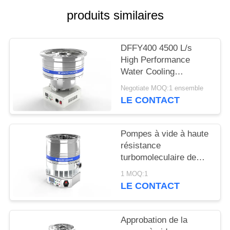
produits similaires
BAOSI
COMPRESSOR
DFFY400 4500 L/s
High Performance
SITEMAP
Water Cooling
Turbomolecular
Negotiate MOQ:1 ensemble
Vacuum Pump for
LE CONTACT
POLITIQUE
Semiconductor
DE
Pompes à vide à haute
CONFIDENTIALITÉ
résistance
turbomoleculaire de
refroidissement par
1 MOQ:1
eau DFFZ250/2000PM-
LE CONTACT
W 2000 L/S pour semi-
conducteurs
Approbation de la