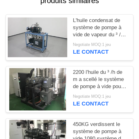
produits similaires
BAOSI
L'huile condensat de
COMPRESSOR
système de pompe à
vide de vapeur du ³ /h
de JZ150D 600 m a
SITEMAP
Negotiate MOQ:1 jeu
scellé refroidi à l'eau
LE CONTACT
POLITIQUE
DE
2200 l'huile du ³ /h de
m a scellé le système
CONFIDENTIALITÉ
de pompe à vide pour
enduire la couleur verte
Negotiate MOQ:1 jeu
modèle de JZ600-2H
LE CONTACT
450KG verdissent le
système de pompe à
vide 1080 système de