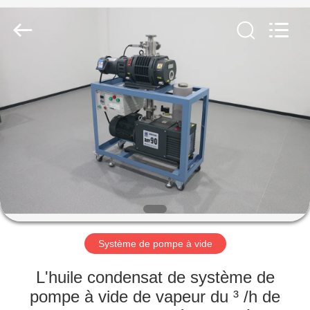
2026
Ningbo
Baosi
Energy
Equipment
Co.,
Ltd..
All
À
Rights
Reserved.
LA
MAISON
PRODUITS
À
PROPOS
Système de pompe à vide
DE
NOUS
L'huile condensat de système de
pompe à vide de vapeur du ³ /h de