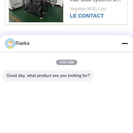
propulseur de pompe à
Negotiate MOQ:1 jeu
vide scellé par huile du
LE CONTACT
³ /h de m
Catégories populaires
Tous
Raeka
pompe à vide
Pompe à vide de
4:57 AM
rotatoire de palette
rouleau
Good day, what product are you looking for?
Pompe à vide sèche
enracine la pompe à
de vis
vide
Pompe à vide de
système de pompe à
propulseur
vide