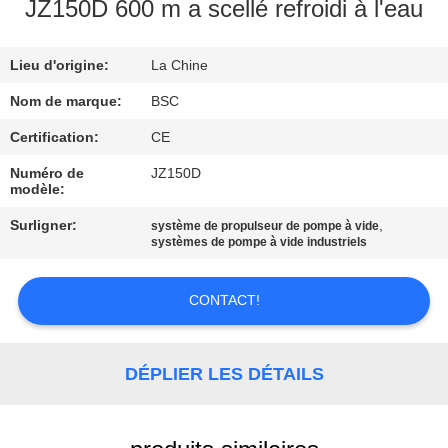
VISITE
JZ150D 600 m a scellé refroidi à l'eau
DE
Lieu d'origine:
La Chine
L'USINE
Nom de marque:
BSC
CONTRÔLE
Certification:
CE
DE
Numéro de
JZ150D
modèle:
LA
Surligner:
,
système de propulseur de pompe à vide
QUALITÉ
systèmes de pompe à vide industriels
NOUS
CONTACT!
CONTACTER
DÉPLIER LES DÉTAILS
DEMANDEZ
UN DEVIS