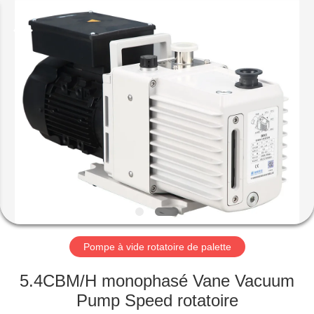
2026
Ningbo
Baosi
Energy
Equipment
Co.,
Ltd..
All
À
Rights
Reserved.
LA
MAISON
PRODUITS
À
PROPOS
Pompe à vide rotatoire de palette
DE
NOUS
5.4CBM/H monophasé Vane Vacuum
Pump Speed rotatoire