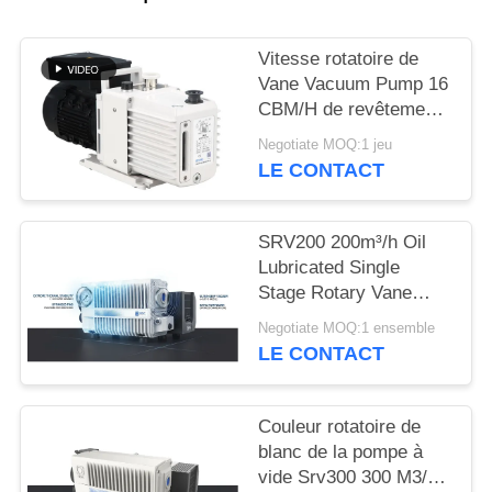
BAOSI
Vitesse rotatoire de
COMPRESSOR
Vane Vacuum Pump 16
CBM/H de revêtement
de poudre 0,55
Negotiate MOQ:1 jeu
SITEMAP
kilowatts de la
LE CONTACT
puissance DRV16 de
moteur
POLITIQUE
SRV200 200m³/h Oil
DE
Lubricated Single
CONFIDENTIALITÉ
Stage Rotary Vane
Vacuum Pump for
Negotiate MOQ:1 ensemble
Industrial Vacuum
LE CONTACT
Applications
Couleur rotatoire de
blanc de la pompe à
vide Srv300 300 M3/H