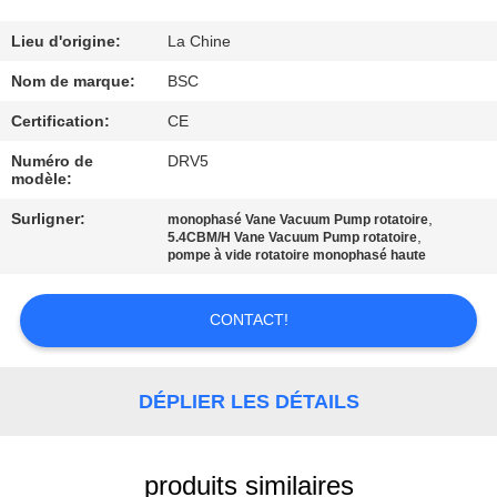
VISITE
DE
Lieu d'origine:
La Chine
L'USINE
Nom de marque:
BSC
Certification:
CE
CONTRÔLE
Numéro de
DRV5
modèle:
DE
Surligner:
,
LA
monophasé Vane Vacuum Pump rotatoire
,
5.4CBM/H Vane Vacuum Pump rotatoire
QUALITÉ
pompe à vide rotatoire monophasé haute
CONTACT!
NOUS
CONTACTER
DÉPLIER LES DÉTAILS
DEMANDEZ
UN DEVIS
produits similaires