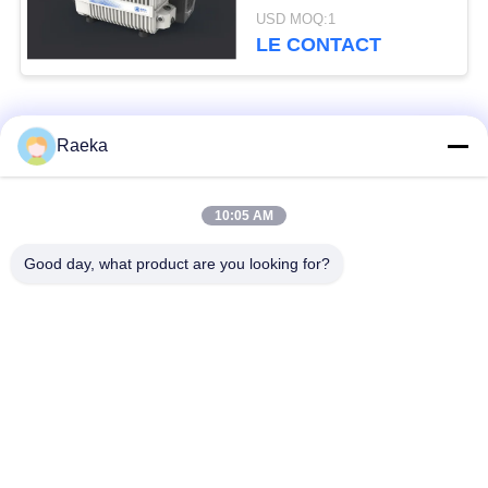
de palette d'étape
USD MOQ:1
unique compacte
LE CONTACT
Catégories populaires
Tous
Raeka
pompe à vide
Pompe à vide de
10:05 AM
rotatoire de palette
rouleau
Good day, what product are you looking for?
Pompe à vide sèche
enracine la pompe à
de vis
vide
Pompe à vide de
système de pompe à
propulseur
vide
Filtre de brouillard
Valve sous vide