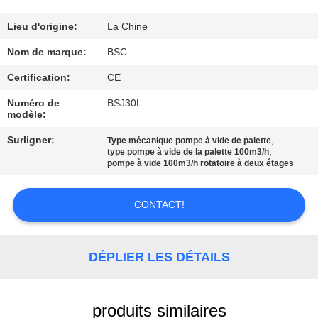
VISITE
DE
Lieu d'origine:
La Chine
L'USINE
Nom de marque:
BSC
Certification:
CE
CONTRÔLE
Numéro de
BSJ30L
modèle:
DE
Surligner:
,
LA
Type mécanique pompe à vide de palette
,
type pompe à vide de la palette 100m3/h
QUALITÉ
pompe à vide 100m3/h rotatoire à deux étages
CONTACT!
NOUS
CONTACTER
DÉPLIER LES DÉTAILS
DEMANDEZ
UN DEVIS
produits similaires