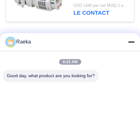
d'aluminium 95m3/h 0,4
USD 1440 per set MOQ:1 ensemble
kW
LE CONTACT
Catégories populaires
Tous
Raeka
pompe à vide
Pompe à vide de
6:22 AM
rotatoire de palette
rouleau
Good day, what product are you looking for?
Pompe à vide sèche
enracine la pompe à
de vis
vide
Pompe à vide de
système de pompe à
propulseur
vide
Filtre de brouillard
Valve sous vide