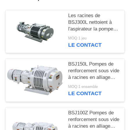
BAOSI
Les racines de
COMPRESSOR
BSJ300L nettoient à
l'aspirateur la pompe
de gavage 1200
MOQ:1 jeu
SITEMAP
symétrie géométrique
LE CONTACT
du ³ /h 3.7kW de m
bonne, pompe à vide
POLITIQUE
BSJ150L Pompes de
DE
renforcement sous vide
CONFIDENTIALITÉ
à racines en alliage
d'aluminium 500 m3/h
MOQ:1 ensemble
2,2 kW
LE CONTACT
BSJ100Z Pompes de
renforcement sous vide
à racines en alliage