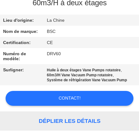
VISITE
60m3/H à deux étages
DE
Lieu d'origine:
La Chine
L'USINE
Nom de marque:
BSC
CONTRÔLE
Certification:
CE
DE
Numéro de
DRV60
modèle:
LA
Surligner:
,
Huile à deux étages Vane Pumps rotatoire
QUALITÉ
,
60m3/H Vane Vacuum Pump rotatoire
Système de réfrigération Vane Vacuum Pump
NOUS
CONTACT!
CONTACTER
DÉPLIER LES DÉTAILS
DEMANDEZ
UN DEVIS