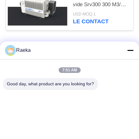
vide Srv300 300 M3/H
de palette d'étape
USD MOQ:1
unique compacte
LE CONTACT
Catégories populaires
Tous
Raeka
pompe à vide
Pompe à vide de
7:51 AM
rotatoire de palette
rouleau
Good day, what product are you looking for?
Pompe à vide sèche
enracine la pompe à
de vis
vide
Pompe à vide de
système de pompe à
propulseur
vide