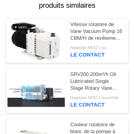
produits similaires
BAOSI
COMPRESSOR
Vitesse rotatoire de
Vane Vacuum Pump 16
CBM/H de revêtement
SITEMAP
de poudre 0,55
Negotiate MOQ:1 jeu
kilowatts de la
LE CONTACT
puissance DRV16 de
POLITIQUE
moteur
DE
SRV200 200m³/h Oil
CONFIDENTIALITÉ
Lubricated Single
Stage Rotary Vane
Vacuum Pump for
Negotiate MOQ:1 ensemble
Industrial Vacuum
LE CONTACT
Applications
Couleur rotatoire de
blanc de la pompe à