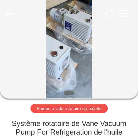
2026
Ningbo
Baosi
Energy
Equipment
Co.,
Ltd..
All
À
Rights
Reserved.
LA
MAISON
PRODUITS
À
PROPOS
Pompe à vide rotatoire de palette
DE
NOUS
Système rotatoire de Vane Vacuum
Pump For Refrigeration de l'huile