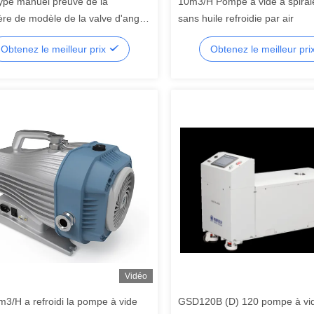
ype manuel preuve de la
10m3/H Pompe à vide à spiral
ère de modèle de la valve d'angle
sans huile refroidie par air
e de valve sous vide poussé GD-
Obtenez le meilleur prix
Obtenez le meilleur pri
Vidéo
8m3/H a refroidi la pompe à vide
GSD120B (D) 120 pompe à vi