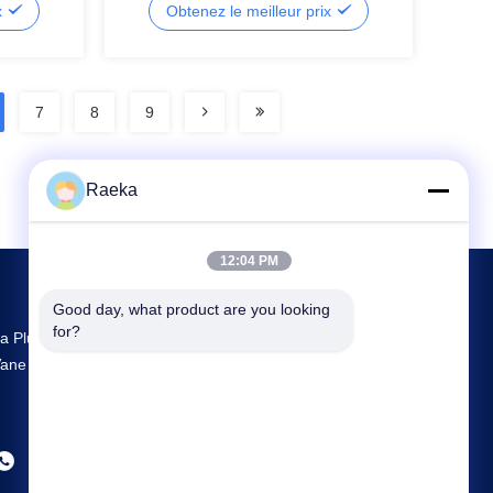
x
Obtenez le meilleur prix
7
8
9
Raeka
12:04 PM
Good day, what product are you looking 
for?
a Plus Grande R & D Et La Production Rotary
ane Vacuum Pump Fournisseur En Chine