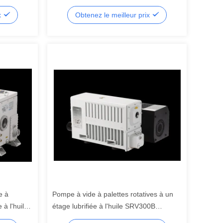
x
Obtenez le meilleur prix
e à
Pompe à vide à palettes rotatives à un
 à l'huile
étage lubrifiée à l'huile SRV300B
300m3/H