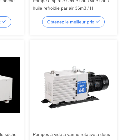
e sèche
Pompe à spirale sèche sous vide sans
huile refroidie par air 36m3 / H
x
Obtenez le meilleur prix
de sèche
Pompes à vide à vanne rotative à deux