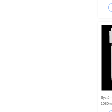
Systèm
1080m3
GSD16