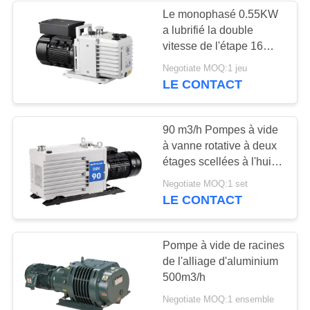
Le monophasé 0.55KW
a lubrifié la double
6
vitesse de l'étape 16
Filtre de brouillard
CBM/h de pompe à vide
Negotiate MOQ:1 jeu
rotatoire de palette
LE CONTACT
d'huile
90 m3/h Pompes à vide
à vanne rotative à deux
étages scellées à l'huile
DRV90 RAL 7047
3
Negotiate MOQ:1 set
LE CONTACT
Valve sous vide
poussé
Pompe à vide de racines
de l'alliage d'aluminium
500m3/h
Negotiate MOQ:1 ensemble