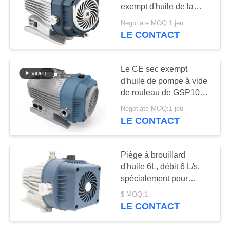
exempt d'huile de la
représentation 28kgs,
BAOSI
Negotiate MOQ:1 jeu
pompe sèche de rouleau
LE CONTACT
5
COMPRESSOR
Pompe à vide de
PLAN
Le CE sec exempt
propulseur
d'huile de pompe à vide
DU
de rouleau de GSP10
SITE
1800 t/mn 10L/s a
Negotiate MOQ:1 jeu
approuvé
LE CONTACT
POLITIQUE
4
DE
Piège à brouillard
système de pompe
d'huile 6L, débit 6 L/s,
CONFIDENTIALITÉ
spécialement pour
à vide
pompe à vide rotative à
$ MOQ:1
huile 6L
LE CONTACT