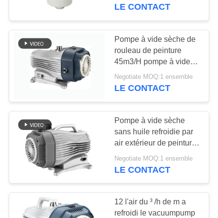
VISITE
LE CONTACT
DE
L'USINE
Pompe à vide sèche de
14
rouleau de peinture
Pompe à vide sèche
45m3/H pompe à vide
CONTRÔLE
sans huile refroidie par
de vis
Negotiate MOQ:1 ensemble
DE
air
LE CONTACT
LA
QUALITÉ
Pompe à vide sèche
sans huile refroidie par
air extérieur de peinture
NOUS
25
de défilement 16m3/h
Negotiate MOQ:1 ensemble
CONTACTER
enracine la pompe à
LE CONTACT
vide
DEMANDEZ
12 l'air du ³ /h de m a
UN DEVIS
refroidi le vacuumpump