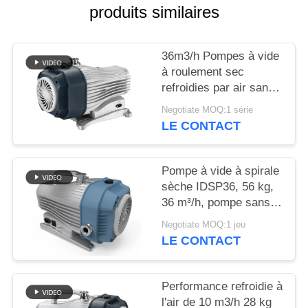
produits similaires
BAOSI
COMPRESSOR
36m3/h Pompes à vide
à roulement sec
refroidies par air sans
SITEMAP
huile
Negotiate MOQ:1 série
LE CONTACT
POLITIQUE
DE
Pompe à vide à spirale
CONFIDENTIALITÉ
sèche IDSP36, 56 kg,
36 m³/h, pompe sans
huile
Negotiate MOQ:1 jeu
LE CONTACT
Performance refroidie à
l'air de 10 m3/h 28 kg