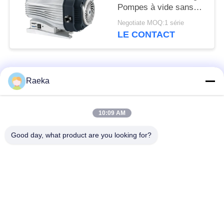
Pompes à vide sans
huile, pompes à
Negotiate MOQ:1 série
roulement sec
LE CONTACT
Catégories populaires
Tous
Raeka
pompe à vide
Pompe à vide de
10:09 AM
rotatoire de palette
rouleau
Good day, what product are you looking for?
Pompe à vide sèche
enracine la pompe à
de vis
vide
Pompe à vide de
système de pompe à
propulseur
vide