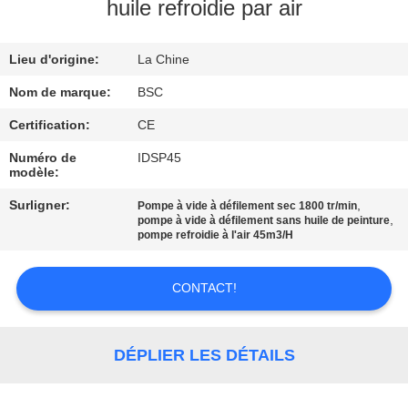
VISITE
huile refroidie par air
DE
Lieu d'origine:
La Chine
L'USINE
Nom de marque:
BSC
CONTRÔLE
Certification:
CE
DE
Numéro de
IDSP45
modèle:
LA
Surligner:
,
Pompe à vide à défilement sec 1800 tr/min
QUALITÉ
,
pompe à vide à défilement sans huile de peinture
pompe refroidie à l'air 45m3/H
NOUS
CONTACT!
CONTACTER
DÉPLIER LES DÉTAILS
DEMANDEZ
UN DEVIS