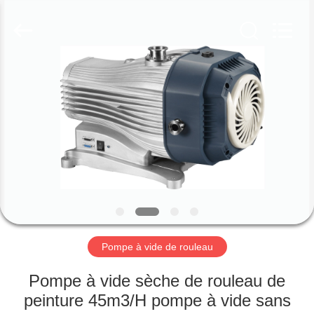
2026
Ningbo
Baosi
Energy
Equipment
Co.,
Ltd..
All
À
Rights
Reserved.
LA
MAISON
PRODUITS
À
PROPOS
Pompe à vide de rouleau
DE
NOUS
Pompe à vide sèche de rouleau de
peinture 45m3/H pompe à vide sans