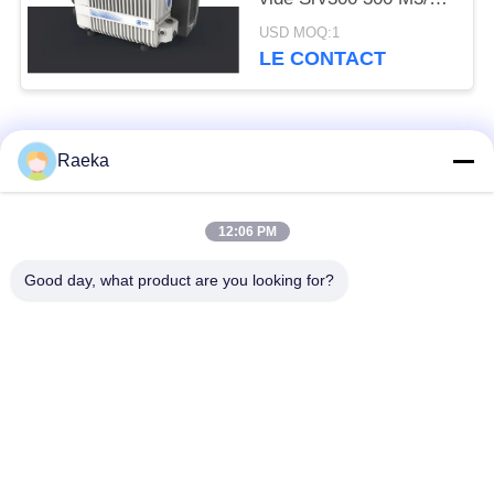
de palette d'étape
USD MOQ:1
unique compacte
LE CONTACT
Catégories populaires
Tous
Raeka
pompe à vide
Pompe à vide de
12:06 PM
rotatoire de palette
rouleau
Good day, what product are you looking for?
Pompe à vide sèche
enracine la pompe à
de vis
vide
Pompe à vide de
système de pompe à
propulseur
vide