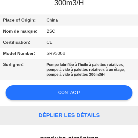
VISITE
300m3/H
DE
Place of Origin:
China
L'USINE
Nom de marque:
BSC
CONTRÔLE
Certification:
CE
DE
Model Number:
SRV300B
LA
Surligner:
,
Pompe lubrifiée à l'huile à palettes rotatives
,
pompe à vide à palettes rotatives à un étage
QUALITÉ
pompe à vide à palettes 300m3/H
NOUS
CONTACT!
CONTACTER
DÉPLIER LES DÉTAILS
DEMANDEZ
UN DEVIS