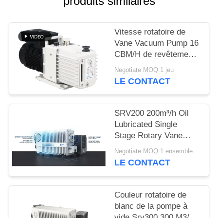
produits similaires
BAOSI
Vitesse rotatoire de
COMPRESSOR
Vane Vacuum Pump 16
CBM/H de revêtement
de poudre 0,55
SITEMAP
Negotiate MOQ:1 jeu
kilowatts de la
LE CONTACT
puissance DRV16 de
POLITIQUE
moteur
DE
SRV200 200m³/h Oil
Lubricated Single
CONFIDENTIALITÉ
Stage Rotary Vane
Vacuum Pump for
Negotiate MOQ:1 ensemble
Industrial Vacuum
LE CONTACT
Applications
Couleur rotatoire de
blanc de la pompe à
vide Srv300 300 M3/H