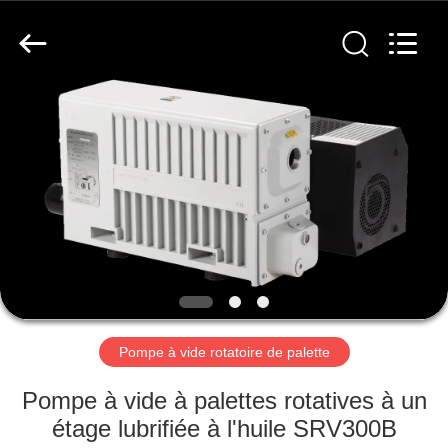
2026
Ningbo
Baosi
Energy
Equipment
Co.,
Ltd..
All
À
Rights
Reserved.
LA
MAISON
PRODUITS
À
PROPOS
Pompe à vide rotatoire de palette
DE
NOUS
Pompe à vide à palettes rotatives à un
étage lubrifiée à l'huile SRV300B