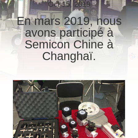
VISITE
Oct 15, 2019
DE
En mars 2019, nous
L'USINE
avons participé à
Semicon Chine à
CONTRÔLE
DE
Changhaï.
LA
QUALITÉ
NOUS
CONTACTER
DEMANDEZ
UN DEVIS