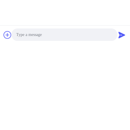
Photo
Video Call
Audio Call