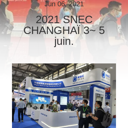
VISITE
Jun 06, 2021
DE
2021 SNEC
L'USINE
CHANGHAÏ 3~ 5
juin.
CONTRÔLE
DE
LA
QUALITÉ
NOUS
CONTACTER
DEMANDEZ
UN DEVIS