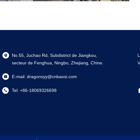
No.55, Juchao Rd, Subdistrict de Jiangkou,
L
secteur de Fenghua, Ningbo, Zhejiang, Chine.
V
E-mail:
dragonsyy@cnbaosi.com
Tel:
+86-18069326698