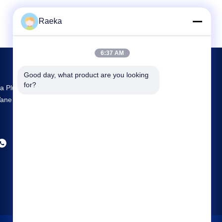
Raeka
6:37 AM
Good day, what product are you looking 
for?
a Plus Grande R & D Et La Production Rotary
ane Vacuum Pump Fournisseur En Chine