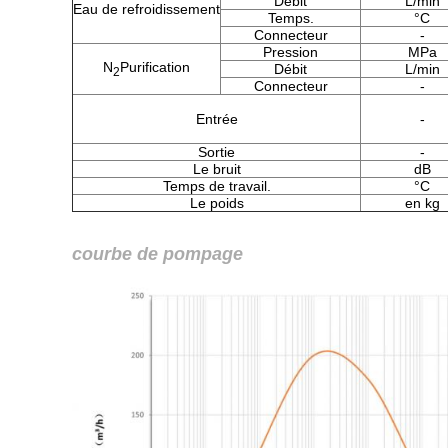
Débit
L/min
Eau de refroidissement
Temps.
°C
Connecteur
-
Pression
MPa
N
Purification
Débit
L/min
2
Connecteur
-
Entrée
-
Sortie
-
Le bruit
dB
Temps de travail.
°C
Le poids
en kg
courbe de pompage