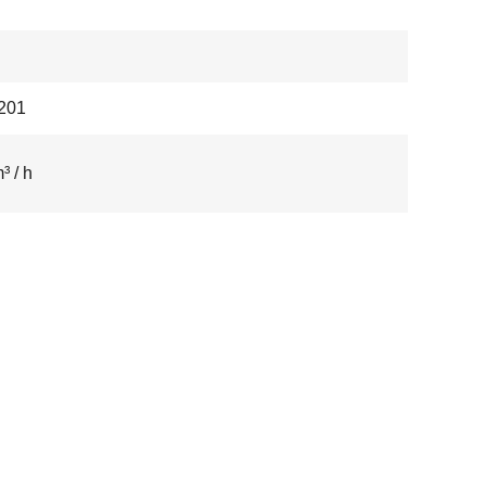
201
³ / h