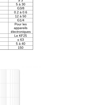
≥ 3
5 à 30
G3/8
0.2 à 0.6
12 à 50
G1/4
Pour les
appareils
électroniques
Le KF25
≤ 63
5 à 40
150