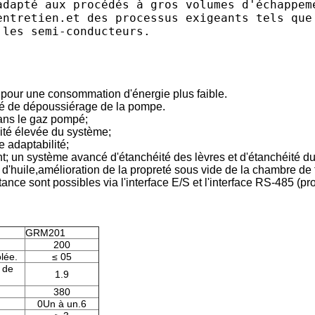
adapté aux procédés à gros volumes d'échappem
entretien.et des processus exigeants tels que
 les semi-conducteurs.
pour une consommation d'énergie plus faible.
ité de dépoussiérage de la pompe.
dans le gaz pompé;
acité élevée du système;
e adaptabilité;
ent; un système avancé d'étanchéité des lèvres et d'étanchéité d
uile,amélioration de la propreté sous vide de la chambre de t
tance sont possibles via l'interface E/S et l'interface RS-485 (p
GRM201
200
lée.
≤ 05
 de
1.9
380
0Un à un.6