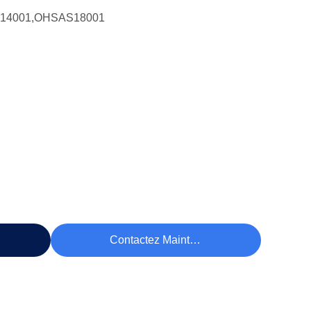
O14001,OHSAS18001
rix
Contactez Maintenant