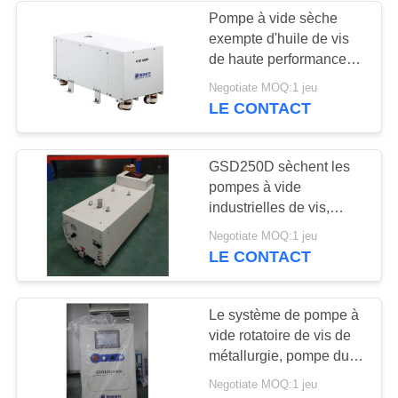
Pompe à vide sèche
exempte d'huile de vis
de haute performance
de GSD160B 160 poids
Negotiate MOQ:1 jeu
du ³ /h 273KG de m
LE CONTACT
GSD250D sèchent les
pompes à vide
industrielles de vis,
dégazant/la pompe à
Negotiate MOQ:1 jeu
vide d'Oilless processus
LE CONTACT
de séchage
Le système de pompe à
vide rotatoire de vis de
métallurgie, pompe du
support GSD120 le ³ /h
Negotiate MOQ:1 jeu
de 600 m sèchent la