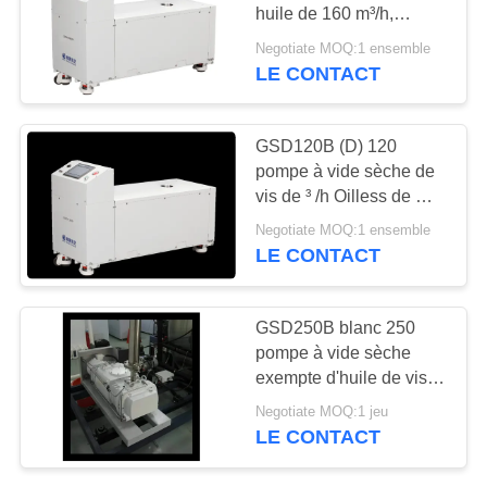
huile de 160 m³/h,
puissance moteur de 5,5
BAOSI
Negotiate MOQ:1 ensemble
kW pour la peinture de
LE CONTACT
COMPRESSOR
surface
PLAN
GSD120B (D) 120
pompe à vide sèche de
DU
vis de ³ /h Oilless de m
SITE
pour lithium Ion Battery
Negotiate MOQ:1 ensemble
Drying
LE CONTACT
POLITIQUE
DE
GSD250B blanc 250
pompe à vide sèche
CONFIDENTIALITÉ
exempte d'huile de vis
du ³ /h de m pour
Negotiate MOQ:1 jeu
l'industrie de
LE CONTACT
lyophilisation