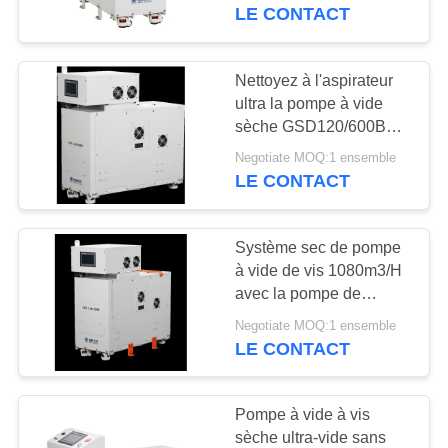
VISITE
LE CONTACT
DE
L'USINE
Nettoyez à l'aspirateur
ultra la pompe à vide
sèche GSD120/600B
CONTRÔLE
600m3/H de vis d'Oilless
Negotiate MOQ:1 ensemble
DE
LE CONTACT
LA
QUALITÉ
Système sec de pompe
à vide de vis 1080m3/H
avec la pompe de
NOUS
soutien GSD160/1080D
Negotiate MOQ:1 ensemble
CONTACTER
LE CONTACT
DEMANDEZ
Pompe à vide à vis
UN DEVIS
sèche ultra-vide sans