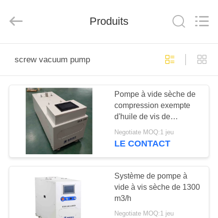
2026
Ningbo
Baosi
Produits
Energy
Equipment
Co.,
Ltd..
All
À
Rights
Reserved.
screw vacuum pump
LA
MAISON
Pompe à vide sèche de
compression exempte
PRODUITS
d'huile de vis de
GSD160D, industrie
Negotiate MOQ:1 jeu
enduisant le ³ /h de 160
À
LE CONTACT
m
PROPOS
DE
Système de pompe à
vide à vis sèche de 1300
NOUS
m3/h
Negotiate MOQ:1 jeu