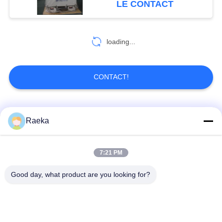
LE CONTACT
pompe à vide
loading...
CONTACT!
Catégories populaires
Tous
Raeka
pompe à vide
Pompe à vide de
7:21 PM
rotatoire de palette
rouleau
Good day, what product are you looking for?
Pompe à vide sèche
enracine la pompe à
de vis
vide