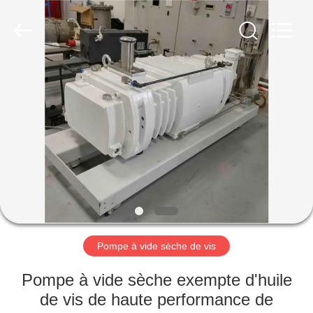
2026
Ningbo
Baosi
Energy
Equipment
Co.,
Ltd..
All
À
Rights
Reserved.
LA
MAISON
PRODUITS
À
PROPOS
Pompe à vide sèche de vis
DE
NOUS
Pompe à vide sèche exempte d'huile
de vis de haute performance de