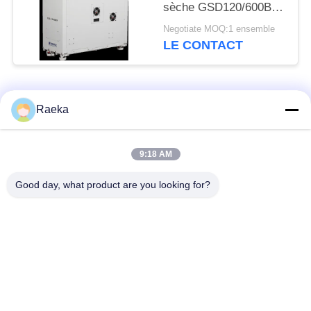
sèche GSD120/600B
600m3/H de vis
Negotiate MOQ:1 ensemble
d'Oilless
LE CONTACT
Catégories populaires
Tous
Raeka
pompe à vide
Pompe à vide de
9:18 AM
rotatoire de palette
rouleau
Good day, what product are you looking for?
Pompe à vide sèche
enracine la pompe à
de vis
vide
Pompe à vide de
système de pompe à
propulseur
vide