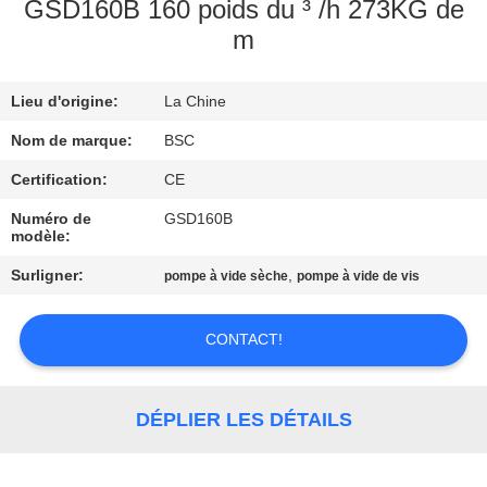
VISITE
GSD160B 160 poids du ³ /h 273KG de
m
DE
L'USINE
Lieu d'origine:
La Chine
Nom de marque:
BSC
CONTRÔLE
DE
Certification:
CE
LA
Numéro de
GSD160B
modèle:
QUALITÉ
Surligner:
,
pompe à vide sèche
pompe à vide de vis
NOUS
CONTACT!
CONTACTER
DÉPLIER LES DÉTAILS
DEMANDEZ
UN DEVIS