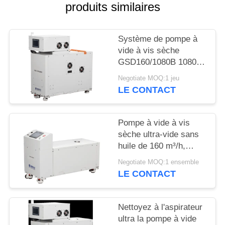
produits similaires
BAOSI
COMPRESSOR
Système de pompe à
vide à vis sèche
GSD160/1080B 1080
SITEMAP
m³/h avec pompe
Negotiate MOQ:1 jeu
d'appoint GSD160
LE CONTACT
POLITIQUE
DE
Pompe à vide à vis
CONFIDENTIALITÉ
sèche ultra-vide sans
huile de 160 m³/h,
puissance moteur de
Negotiate MOQ:1 ensemble
5,5 kW pour la peinture
LE CONTACT
de surface
Nettoyez à l'aspirateur
ultra la pompe à vide