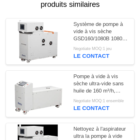
produits similaires
BAOSI
COMPRESSOR
Système de pompe à
vide à vis sèche
GSD160/1080B 1080
SITEMAP
m³/h avec pompe
Negotiate MOQ:1 jeu
d'appoint GSD160
LE CONTACT
POLITIQUE
DE
Pompe à vide à vis
CONFIDENTIALITÉ
sèche ultra-vide sans
huile de 160 m³/h,
puissance moteur de
Negotiate MOQ:1 ensemble
5,5 kW pour la peinture
LE CONTACT
de surface
Nettoyez à l'aspirateur
ultra la pompe à vide