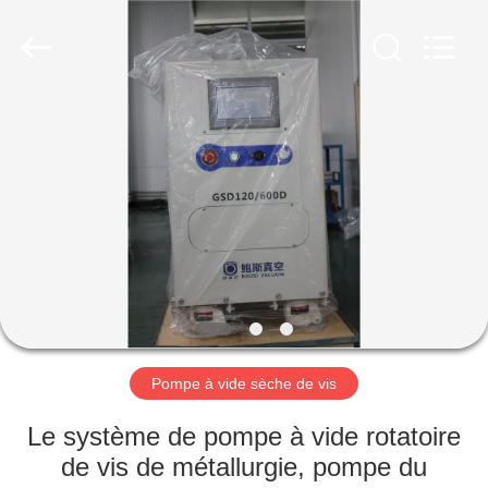
2026
Ningbo
Baosi
Energy
Equipment
Co.,
Ltd..
All
À
Rights
Reserved.
LA
MAISON
PRODUITS
À
PROPOS
Pompe à vide sèche de vis
DE
NOUS
Le système de pompe à vide rotatoire
de vis de métallurgie, pompe du