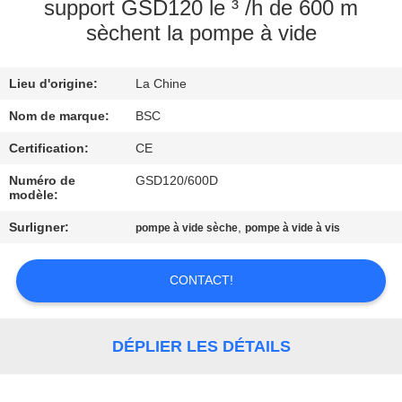
VISITE
support GSD120 le ³ /h de 600 m
sèchent la pompe à vide
DE
L'USINE
Lieu d'origine:
La Chine
Nom de marque:
BSC
CONTRÔLE
DE
Certification:
CE
LA
Numéro de
GSD120/600D
modèle:
QUALITÉ
Surligner:
,
pompe à vide sèche
pompe à vide à vis
NOUS
CONTACT!
CONTACTER
DÉPLIER LES DÉTAILS
DEMANDEZ
UN DEVIS