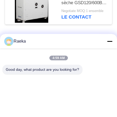
sèche GSD120/600B
600m3/H de vis
Negotiate MOQ:1 ensemble
d'Oilless
LE CONTACT
Catégories populaires
Tous
Raeka
pompe à vide
Pompe à vide de
4:59 AM
rotatoire de palette
rouleau
Good day, what product are you looking for?
Pompe à vide sèche
enracine la pompe à
de vis
vide
Pompe à vide de
système de pompe à
propulseur
vide