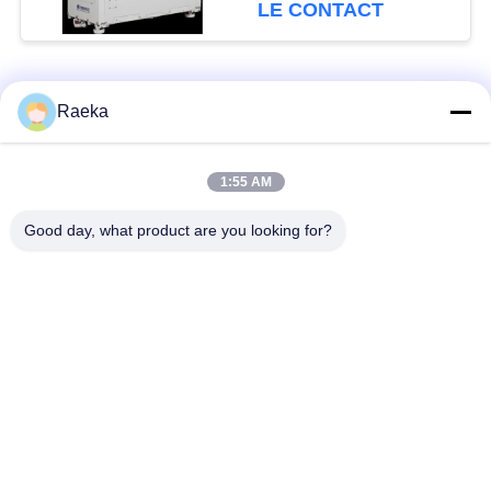
d'Oilless
LE CONTACT
Catégories populaires
Tous
Raeka
pompe à vide
Pompe à vide de
1:55 AM
rotatoire de palette
rouleau
Good day, what product are you looking for?
Pompe à vide sèche
enracine la pompe à
de vis
vide
Pompe à vide de
système de pompe à
propulseur
vide
Filtre de brouillard
Valve sous vide
d'huile
poussé