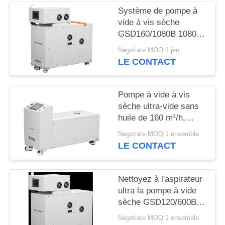
Système de pompe à
BAOSI
vide à vis sèche
GSD160/1080B 1080
COMPRESSOR
m³/h avec pompe
Negotiate MOQ:1 jeu
d'appoint GSD160
LE CONTACT
SITEMAP
Pompe à vide à vis
POLITIQUE
sèche ultra-vide sans
DE
huile de 160 m³/h,
puissance moteur de
CONFIDENTIALITÉ
Negotiate MOQ:1 ensemble
5,5 kW pour la peinture
LE CONTACT
de surface
Nettoyez à l'aspirateur
ultra la pompe à vide
sèche GSD120/600B
600m3/H de vis
Negotiate MOQ:1 ensemble