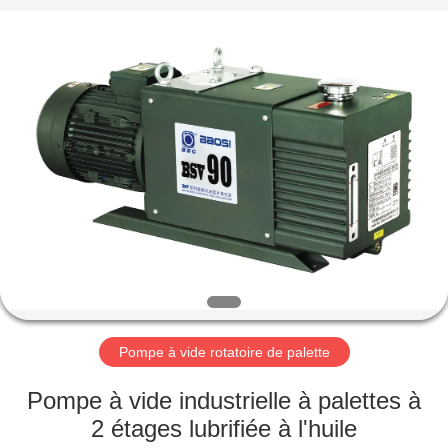
2026
Ningbo
Baosi
Energy
Equipment
Co.,
Ltd..
All
À
Rights
Reserved.
LA
MAISON
PRODUITS
À
PROPOS
Pompe à vide rotatoire de palette
DE
NOUS
Pompe à vide industrielle à palettes à
2 étages lubrifiée à l'huile