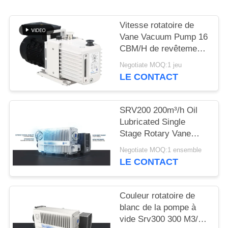
BAOSI
Vitesse rotatoire de
COMPRESSOR
Vane Vacuum Pump 16
CBM/H de revêtement
de poudre 0,55
Negotiate MOQ:1 jeu
SITEMAP
kilowatts de la
LE CONTACT
puissance DRV16 de
moteur
POLITIQUE
SRV200 200m³/h Oil
DE
Lubricated Single
Stage Rotary Vane
CONFIDENTIALITÉ
Vacuum Pump for
Negotiate MOQ:1 ensemble
Industrial Vacuum
LE CONTACT
Applications
Couleur rotatoire de
blanc de la pompe à
vide Srv300 300 M3/H