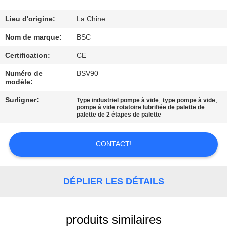
VISITE
DE
Lieu d'origine:
La Chine
L'USINE
Nom de marque:
BSC
Certification:
CE
CONTRÔLE
Numéro de
BSV90
modèle:
DE
Surligner:
,
,
LA
Type industriel pompe à vide
type pompe à vide
pompe à vide rotatoire lubrifiée de palette de
palette de 2 étapes de palette
QUALITÉ
CONTACT!
NOUS
CONTACTER
DÉPLIER LES DÉTAILS
DEMANDEZ
UN DEVIS
produits similaires