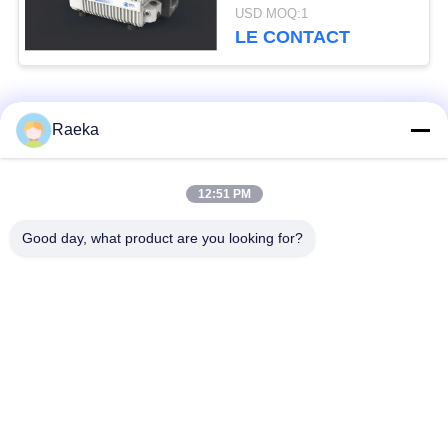
de palette d'étape
USD MOQ:1
unique compacte
LE CONTACT
Catégories populaires
Tous
Raeka
pompe à vide
Pompe à vide de
12:51 PM
rotatoire de palette
rouleau
Good day, what product are you looking for?
Pompe à vide sèche
enracine la pompe à
de vis
vide
Pompe à vide de
système de pompe à
propulseur
vide
Filtre de brouillard
Valve sous vide