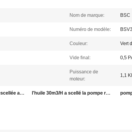
Nom de marque:
BSC
Numéro de modèle:
BSV
Couleur:
Vert 
Vide final:
0,5 P
Puissance de
1,1 
moteur:
De retour pompe rotative scellée anti par huile
l'huile 30m3/H a scellé la pompe rotative