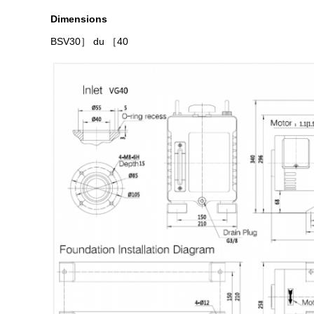
Dimensions
BSV30
］ du ［40