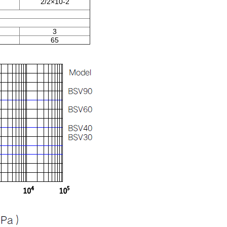
2/2×10-2
3
65