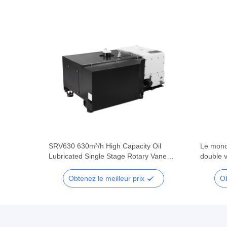
 Oil
SRV630 630m³/h High Capacity Oil
Le mono
 Vane
Lubricated Single Stage Rotary Vane
double v
stems
Vacuum Pump for Heavy Industry
pompe à 
Obtenez le meilleur prix
Ob