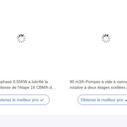
phasé 0.55KW a lubrifié la
90 m3/h Pompes à vide à vann
itesse de l'étape 16 CBM/h de
rotative à deux étages scellées à
vide rotatoire de palette
DRV90 RAL 7047
tenez le meilleur prix
Obtenez le meilleur prix