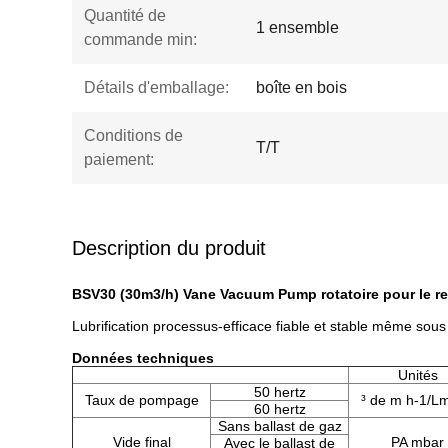
Quantité de
1 ensemble
commande min:
Détails d'emballage:
boîte en bois
Conditions de
T/T
paiement:
Description du produit
BSV30 (30m3/h) Vane Vacuum Pump rotatoire pour le re
Lubrification processus-efficace fiable et stable même sous
Données techniques
Unités
50 hertz
Taux de pompage
³ de m h-1/Lm
60 hertz
Sans ballast de gaz
Vide final
PA mbar
Avec le ballast de