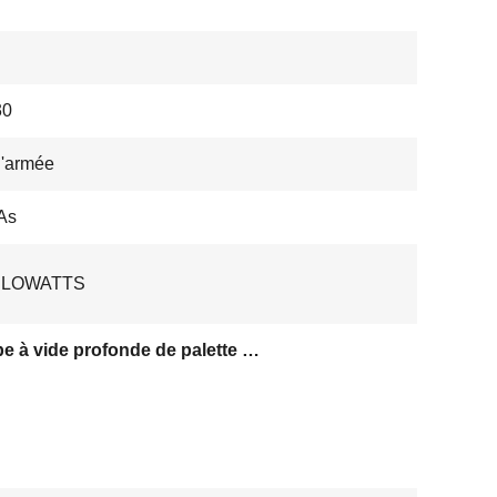
30
d'armée
As
KILOWATTS
pompe à vide profonde de palette rotatoire stable