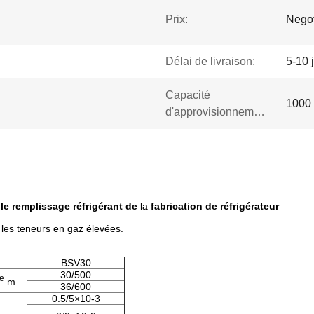
Prix:
Negot
Délai de livraison:
5-10 
Capacité
1000 
d'approvisionnement:
le remplissage réfrigérant de
la
fabrication de réfrigérateur
 les teneurs en gaz élevées.
BSV30
30/500
e
m
36/600
0.5/5×10-3