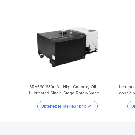
 Oil
SRV630 630m³/h High Capacity Oil
Le mono
 Vane
Lubricated Single Stage Rotary Vane
double v
stems
Vacuum Pump for Heavy Industry
pompe à 
Obtenez le meilleur prix
Ob