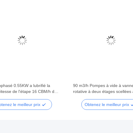
phasé 0.55KW a lubrifié la
90 m3/h Pompes à vide à vann
itesse de l'étape 16 CBM/h de
rotative à deux étages scellées à
vide rotatoire de palette
DRV90 RAL 7047
tenez le meilleur prix
Obtenez le meilleur prix