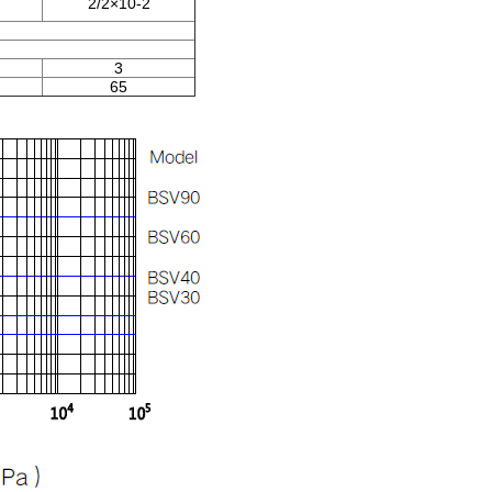
2/2×10-2
3
65