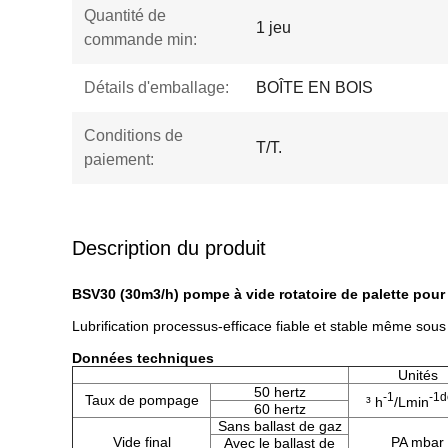
Quantité de
1 jeu
commande min:
Détails d'emballage:
BOÎTE EN BOIS
Conditions de
T/T.
paiement:
Description du produit
BSV30 (30m3/h) pompe à vide rotatoire de palette pour 
Lubrification processus-efficace fiable et stable même sous
Données techniques
Unités
50 hertz
-1
-1d
Taux de pompage
³ h
/Lmin
60 hertz
Sans ballast de gaz
Vide final
PA mbar
Avec le ballast de