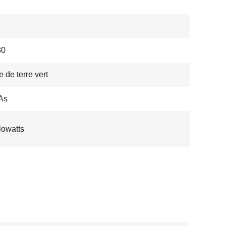
30
 de terre vert
As
ilowatts