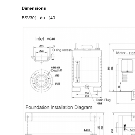
Dimensions
BSV30
］ du ［40