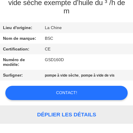
VISITE
vide sèche exempte d'huile du ³ /h de
m
DE
L'USINE
Lieu d'origine:
La Chine
Nom de marque:
BSC
CONTRÔLE
DE
Certification:
CE
LA
Numéro de
GSD160D
modèle:
QUALITÉ
Surligner:
,
pompe à vide sèche
pompe à vide de vis
NOUS
CONTACT!
CONTACTER
DÉPLIER LES DÉTAILS
DEMANDEZ
UN DEVIS