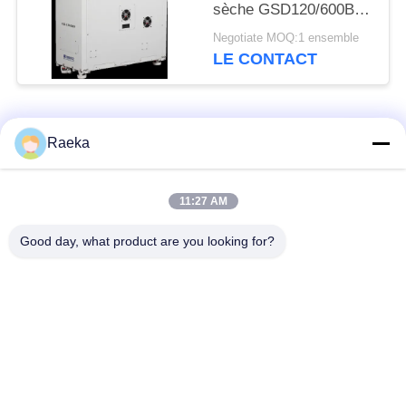
sèche GSD120/600B
600m3/H de vis
Negotiate MOQ:1 ensemble
d'Oilless
LE CONTACT
Catégories populaires
Tous
Raeka
pompe à vide
Pompe à vide de
11:27 AM
rotatoire de palette
rouleau
Good day, what product are you looking for?
Pompe à vide sèche
enracine la pompe à
de vis
vide
Pompe à vide de
système de pompe à
propulseur
vide