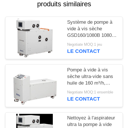
produits similaires
BAOSI
COMPRESSOR
Système de pompe à
vide à vis sèche
GSD160/1080B 1080
SITEMAP
m³/h avec pompe
Negotiate MOQ:1 jeu
d'appoint GSD160
LE CONTACT
POLITIQUE
DE
Pompe à vide à vis
CONFIDENTIALITÉ
sèche ultra-vide sans
huile de 160 m³/h,
puissance moteur de
Negotiate MOQ:1 ensemble
5,5 kW pour la peinture
LE CONTACT
de surface
Nettoyez à l'aspirateur
ultra la pompe à vide