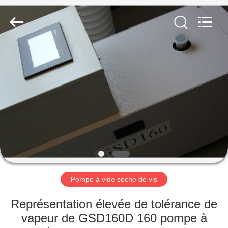
2026
Ningbo
Baosi
Energy
Equipment
Co.,
Ltd..
All
À
Rights
Reserved.
LA
MAISON
PRODUITS
À
PROPOS
Pompe à vide sèche de vis
DE
NOUS
Représentation élevée de tolérance de
vapeur de GSD160D 160 pompe à