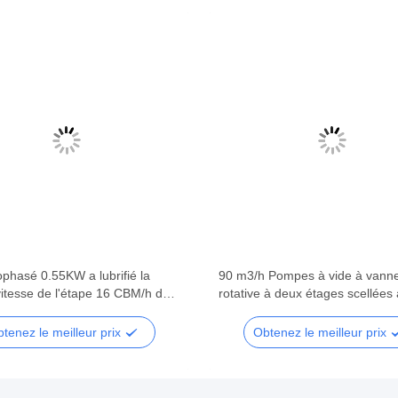
phasé 0.55KW a lubrifié la
90 m3/h Pompes à vide à vann
itesse de l'étape 16 CBM/h de
rotative à deux étages scellées à
vide rotatoire de palette
DRV90 RAL 7047
tenez le meilleur prix
Obtenez le meilleur prix