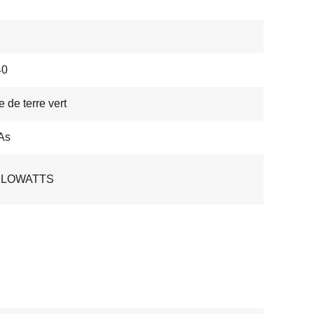
40
 de terre vert
As
KILOWATTS