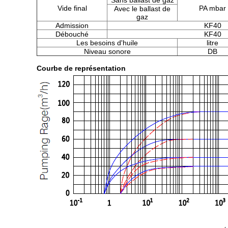
Sans ballast de gaz
Vide final
PA mbar
Avec le ballast de
gaz
Admission
KF40
Débouché
KF40
Les besoins d'huile
litre
Niveau sonore
DB
Courbe de représentation