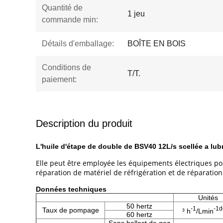
Quantité de
1 jeu
commande min:
Détails d'emballage:
BOÎTE EN BOIS
Conditions de
T/T.
paiement:
Description du produit
L'huile d'étape de double de BSV40 12L/s scellée a lubr
Elle peut être employée les équipements électriques pou
réparation de matériel de réfrigération et de réparation
Données techniques
Unités
50 hertz
-1
-1d
Taux de pompage
³ h
/Lmin
60 hertz