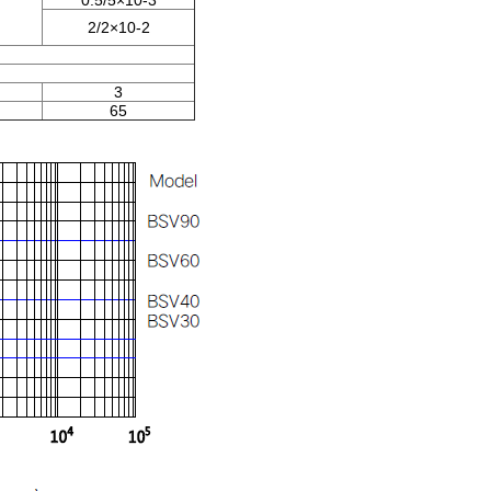
0.5/5×10-3
2/2×10-2
3
65