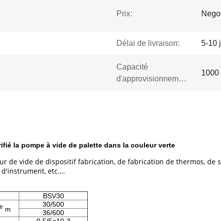
Prix:
Negot
Délai de livraison:
5-10 
Capacité
1000 
d'approvisionnement:
ifié la pompe à vide de palette dans la couleur verte
r de vide de dispositif fabrication, de fabrication de thermos, de 
 d'instrument, etc….
BSV30
30/500
e
m
36/600