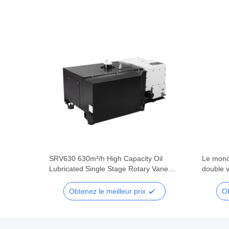
 Oil
SRV630 630m³/h High Capacity Oil
Le mono
 Vane
Lubricated Single Stage Rotary Vane
double v
stems
Vacuum Pump for Heavy Industry
pompe à 
Obtenez le meilleur prix
Ob