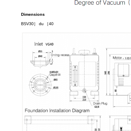
Dimensions
BSV30
］ du ［40