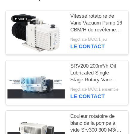
BAOSI
Vitesse rotatoire de
COMPRESSOR
Vane Vacuum Pump 16
CBM/H de revêtement
de poudre 0,55
Negotiate MOQ:1 jeu
SITEMAP
kilowatts de la
LE CONTACT
puissance DRV16 de
moteur
POLITIQUE
SRV200 200m³/h Oil
DE
Lubricated Single
CONFIDENTIALITÉ
Stage Rotary Vane
Vacuum Pump for
Negotiate MOQ:1 ensemble
Industrial Vacuum
LE CONTACT
Applications
Couleur rotatoire de
blanc de la pompe à
vide Srv300 300 M3/H