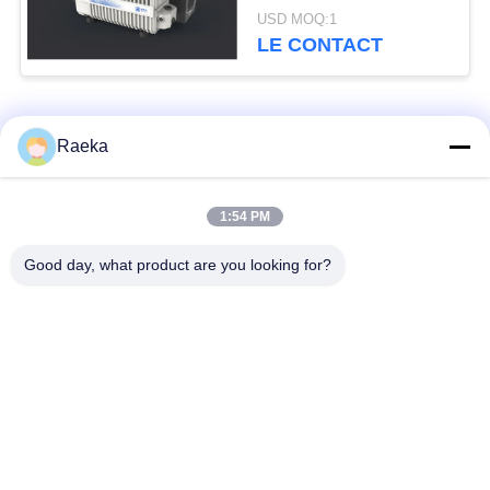
de palette d'étape
USD MOQ:1
unique compacte
LE CONTACT
Catégories populaires
Tous
Raeka
pompe à vide
Pompe à vide de
1:54 PM
rotatoire de palette
rouleau
Good day, what product are you looking for?
Pompe à vide sèche
enracine la pompe à
de vis
vide
Pompe à vide de
système de pompe à
propulseur
vide
Filtre de brouillard
Valve sous vide