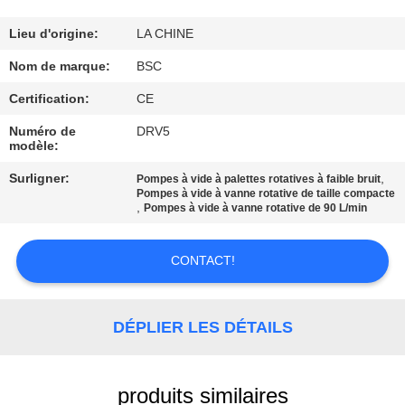
VISITE
DE
Lieu d'origine:
LA CHINE
L'USINE
Nom de marque:
BSC
Certification:
CE
CONTRÔLE
Numéro de
DRV5
modèle:
DE
Surligner:
,
LA
Pompes à vide à palettes rotatives à faible bruit
Pompes à vide à vanne rotative de taille compacte
,
QUALITÉ
Pompes à vide à vanne rotative de 90 L/min
CONTACT!
NOUS
CONTACTER
DÉPLIER LES DÉTAILS
DEMANDEZ
UN DEVIS
produits similaires