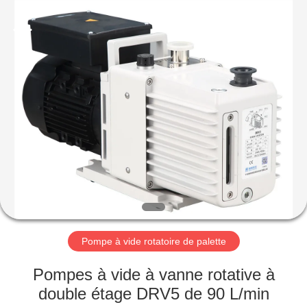
2026
Ningbo
Baosi
Energy
Equipment
Co.,
Ltd..
All
À
Rights
Reserved.
LA
MAISON
PRODUITS
À
PROPOS
Pompe à vide rotatoire de palette
DE
NOUS
Pompes à vide à vanne rotative à
double étage DRV5 de 90 L/min