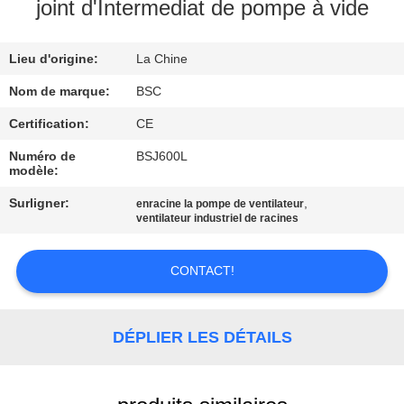
VISITE
joint d'Intermediat de pompe à vide
DE
Lieu d'origine:
La Chine
L'USINE
Nom de marque:
BSC
CONTRÔLE
Certification:
CE
DE
Numéro de
BSJ600L
modèle:
LA
Surligner:
,
enracine la pompe de ventilateur
QUALITÉ
ventilateur industriel de racines
NOUS
CONTACT!
CONTACTER
DÉPLIER LES DÉTAILS
DEMANDEZ
UN DEVIS