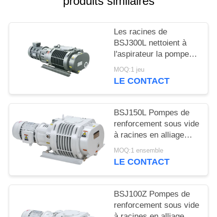
produits similaires
BAOSI
Les racines de
COMPRESSOR
BSJ300L nettoient à
l'aspirateur la pompe
de gavage 1200
SITEMAP
MOQ:1 jeu
symétrie géométrique
LE CONTACT
du ³ /h 3.7kW de m
POLITIQUE
bonne, pompe à vide
DE
BSJ150L Pompes de
renforcement sous vide
CONFIDENTIALITÉ
à racines en alliage
d'aluminium 500 m3/h
MOQ:1 ensemble
2,2 kW
LE CONTACT
BSJ100Z Pompes de
renforcement sous vide
à racines en alliage