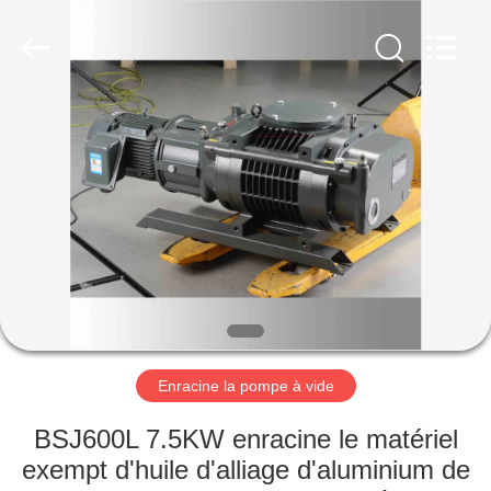
2026
Ningbo
Baosi
Energy
Equipment
Co.,
Ltd..
All
À
Rights
Reserved.
LA
MAISON
PRODUITS
À
PROPOS
Enracine la pompe à vide
DE
NOUS
BSJ600L 7.5KW enracine le matériel
exempt d'huile d'alliage d'aluminium de