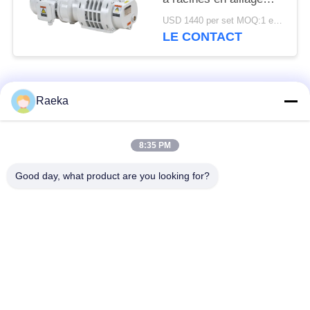
d'aluminium 95m3/h 0,4
USD 1440 per set MOQ:1 ensemble
kW
LE CONTACT
Catégories populaires
Tous
Raeka
pompe à vide
Pompe à vide de
8:35 PM
rotatoire de palette
rouleau
Good day, what product are you looking for?
Pompe à vide sèche
enracine la pompe à
de vis
vide
Pompe à vide de
système de pompe à
propulseur
vide