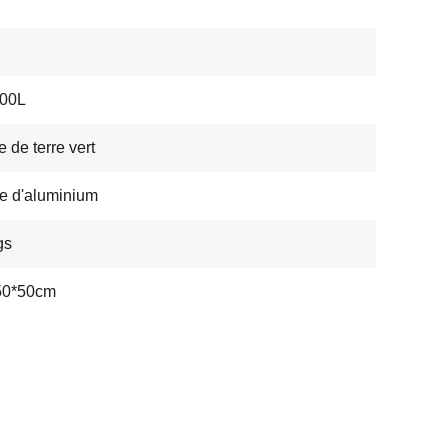
00L
 de terre vert
ge d'aluminium
gs
50*50cm