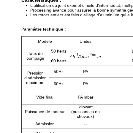
Caractéristiques :
L'utilisation du joint exempt d'huile d'intermediat, mul
Proceesing avancé pour assurer la bonne symétrie géomé
Les rotors entiers est faits d'alliage d'aluminium qui a
Paramètre technique :
Modèle
Unités
50 hertz
Taux de
-1
-1de
³ h
/Lmin
m
pompage
60 hertz
50Hz
PA
Pression
d'admission
maximum
60Hz
PA
Vide final
PA mbar
kilowatt
Puissance de moteur
(puissances en
chevaux)
Admission
--