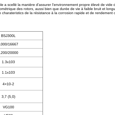
tiple a scellé la manière d'assurer l'environnement propre élevé de vide
trique des rotors, aussi bien que durée de vie à faible bruit et long
 le charateristics de la résistance à la corrosion rapide et de rendement
BSJ300L
1000/16667
1200/20000
1.3x103
1.1x103
4×10-2
3,7 (5,0)
VG100