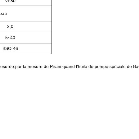
VF80
'eau
2,0
5~40
BSO-46
t mesurée par la mesure de Pirani quand l'huile de pompe spéciale de Bao