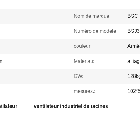
Nom de marque:
BSC
Numéro de modèle:
BSJ3
couleur:
Armée
m
Matériau:
allia
GW:
128k
mesures.:
102*
tilateur
ventilateur industriel de racines