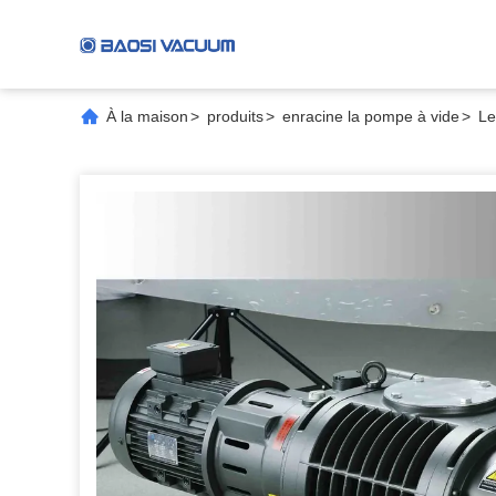
À la maison
>
produits
>
enracine la pompe à vide
>
Le