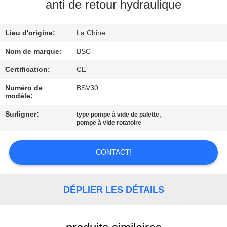
VISITE
anti de retour hydraulique
DE
Lieu d'origine:
La Chine
L'USINE
Nom de marque:
BSC
CONTRÔLE
Certification:
CE
DE
Numéro de
BSV30
modèle:
LA
Surligner:
,
type pompe à vide de palette
QUALITÉ
pompe à vide rotatoire
NOUS
CONTACT!
CONTACTER
DÉPLIER LES DÉTAILS
DEMANDEZ
UN DEVIS