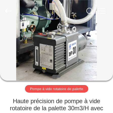
2026
Ningbo
Baosi
Energy
Equipment
Co.,
Ltd..
All
À
Rights
Reserved.
LA
MAISON
PRODUITS
À
PROPOS
Pompe à vide rotatoire de palette
DE
NOUS
Haute précision de pompe à vide
rotatoire de la palette 30m3/H avec