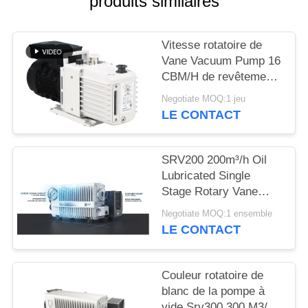
produits similaires
BAOSI
Vitesse rotatoire de
COMPRESSOR
Vane Vacuum Pump 16
CBM/H de revêtement
de poudre 0,55
SITEMAP
Negotiate MOQ:1 jeu
kilowatts de la
LE CONTACT
puissance DRV16 de
POLITIQUE
moteur
DE
SRV200 200m³/h Oil
Lubricated Single
CONFIDENTIALITÉ
Stage Rotary Vane
Vacuum Pump for
Negotiate MOQ:1 ensemble
Industrial Vacuum
LE CONTACT
Applications
Couleur rotatoire de
blanc de la pompe à
vide Srv300 300 M3/H