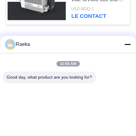
de palette d'étape
USD MOQ:1
unique compacte
LE CONTACT
Catégories populaires
Tous
Raeka
pompe à vide
Pompe à vide de
11:58 AM
rotatoire de palette
rouleau
Good day, what product are you looking for?
Pompe à vide sèche
enracine la pompe à
de vis
vide
Pompe à vide de
système de pompe à
propulseur
vide