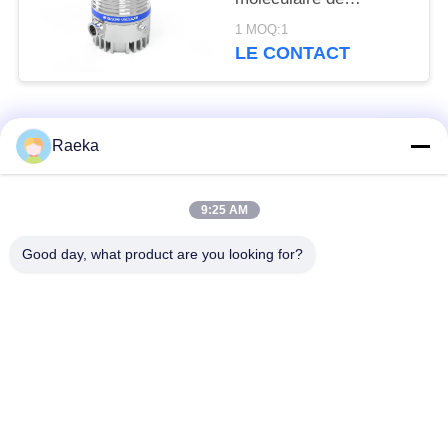
refroidissement par
1 MOQ:1
eau FFZ250/2000PM-
LE CONTACT
W
Catégories populaires
Tous
Raeka
pompe à vide
Pompe à vide de
9:25 AM
rotatoire de palette
rouleau
Good day, what product are you looking for?
Pompe à vide sèche
enracine la pompe à
de vis
vide
Pompe à vide de
système de pompe à
propulseur
vide