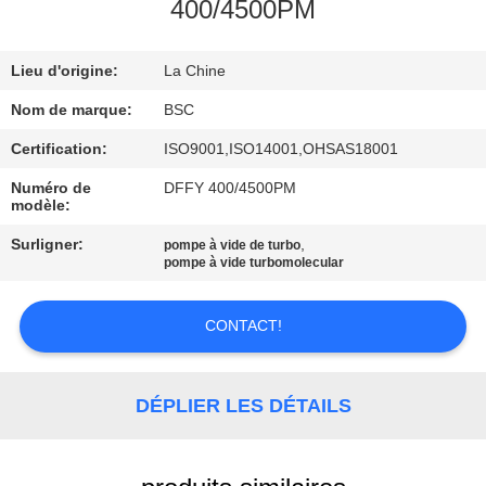
VISITE
400/4500PM
DE
Lieu d'origine:
La Chine
L'USINE
Nom de marque:
BSC
CONTRÔLE
Certification:
ISO9001,ISO14001,OHSAS18001
DE
Numéro de
DFFY 400/4500PM
modèle:
LA
Surligner:
,
pompe à vide de turbo
QUALITÉ
pompe à vide turbomolecular
NOUS
CONTACT!
CONTACTER
DÉPLIER LES DÉTAILS
DEMANDEZ
UN DEVIS