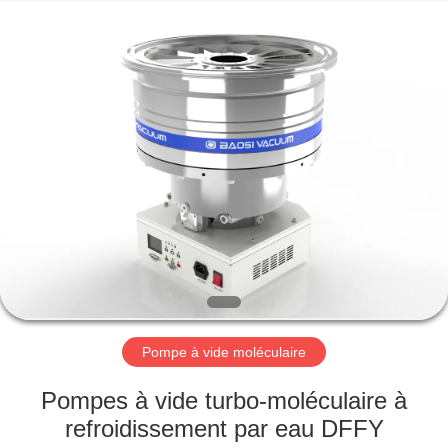
2026
Ningbo
Baosi
Energy
Equipment
Co.,
Ltd..
All
À
Rights
Reserved.
LA
MAISON
PRODUITS
À
PROPOS
Pompe à vide moléculaire
DE
NOUS
Pompes à vide turbo-moléculaire à
refroidissement par eau DFFY