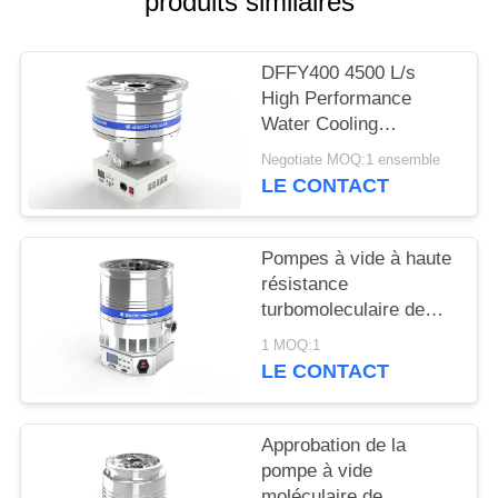
produits similaires
BAOSI
DFFY400 4500 L/s
COMPRESSOR
High Performance
Water Cooling
Turbomolecular
SITEMAP
Negotiate MOQ:1 ensemble
Vacuum Pump for
LE CONTACT
Semiconductor
POLITIQUE
DE
Pompes à vide à haute
résistance
CONFIDENTIALITÉ
turbomoleculaire de
refroidissement par
1 MOQ:1
eau DFFZ250/2000PM-
LE CONTACT
W 2000 L/S pour semi-
conducteurs
Approbation de la
pompe à vide
moléculaire de