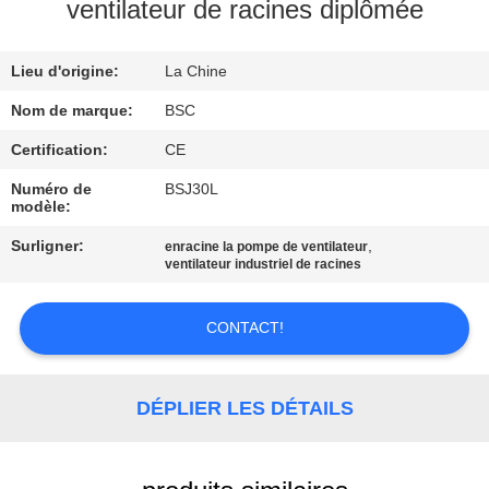
VISITE
ventilateur de racines diplômée
DE
Lieu d'origine:
La Chine
L'USINE
Nom de marque:
BSC
CONTRÔLE
Certification:
CE
DE
Numéro de
BSJ30L
modèle:
LA
Surligner:
,
enracine la pompe de ventilateur
QUALITÉ
ventilateur industriel de racines
NOUS
CONTACT!
CONTACTER
DÉPLIER LES DÉTAILS
DEMANDEZ
UN DEVIS