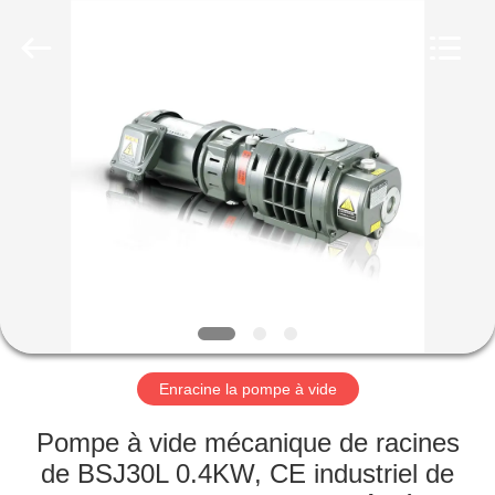
2026
Ningbo
Baosi
Energy
Equipment
Co.,
Ltd..
All
À
Rights
Reserved.
LA
MAISON
PRODUITS
À
PROPOS
Enracine la pompe à vide
DE
NOUS
Pompe à vide mécanique de racines
de BSJ30L 0.4KW, CE industriel de