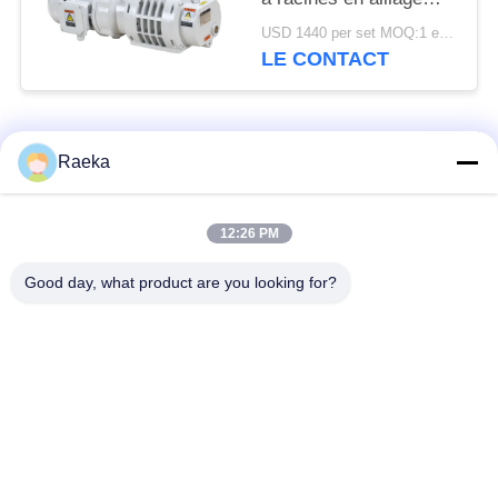
d'aluminium 95m3/h 0,4
USD 1440 per set MOQ:1 ensemble
kW
LE CONTACT
Catégories populaires
Tous
Raeka
pompe à vide
Pompe à vide de
12:26 PM
rotatoire de palette
rouleau
Good day, what product are you looking for?
Pompe à vide sèche
enracine la pompe à
de vis
vide
Pompe à vide de
système de pompe à
propulseur
vide