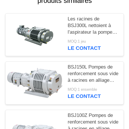
produits similaires
BAOSI
Les racines de
COMPRESSOR
BSJ300L nettoient à
l'aspirateur la pompe
de gavage 1200
SITEMAP
MOQ:1 jeu
symétrie géométrique
LE CONTACT
du ³ /h 3.7kW de m
POLITIQUE
bonne, pompe à vide
DE
BSJ150L Pompes de
renforcement sous vide
CONFIDENTIALITÉ
à racines en alliage
d'aluminium 500 m3/h
MOQ:1 ensemble
2,2 kW
LE CONTACT
BSJ100Z Pompes de
renforcement sous vide
à racines en alliage