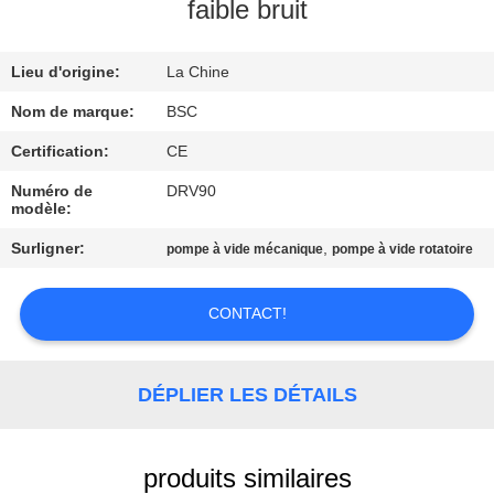
VISITE
faible bruit
DE
Lieu d'origine:
La Chine
L'USINE
Nom de marque:
BSC
CONTRÔLE
Certification:
CE
DE
Numéro de
DRV90
modèle:
LA
Surligner:
,
pompe à vide mécanique
pompe à vide rotatoire
QUALITÉ
CONTACT!
NOUS
CONTACTER
DÉPLIER LES DÉTAILS
DEMANDEZ
UN DEVIS
produits similaires