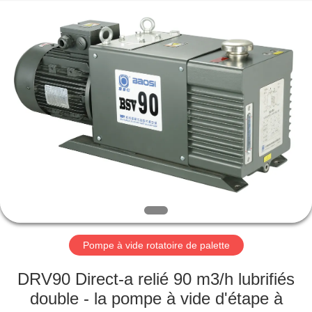
2026
Ningbo
Baosi
Energy
Equipment
Co.,
Ltd..
All
À
Rights
Reserved.
LA
MAISON
PRODUITS
À
PROPOS
Pompe à vide rotatoire de palette
DE
NOUS
DRV90 Direct-a relié 90 m3/h lubrifiés
double - la pompe à vide d'étape à