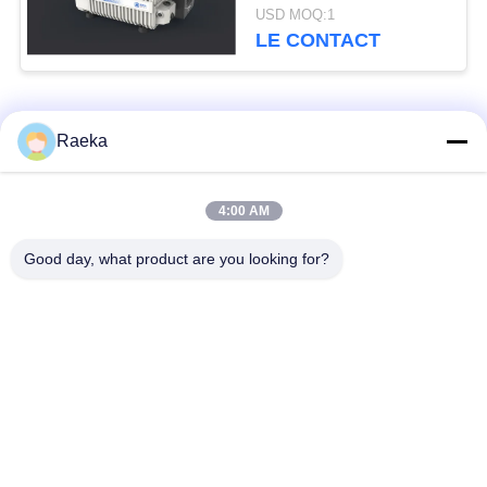
de palette d'étape
USD MOQ:1
unique compacte
LE CONTACT
Catégories populaires
Tous
Raeka
pompe à vide
Pompe à vide de
4:00 AM
rotatoire de palette
rouleau
Good day, what product are you looking for?
Pompe à vide sèche
enracine la pompe à
de vis
vide
Pompe à vide de
système de pompe à
propulseur
vide
Filtre de brouillard
Valve sous vide