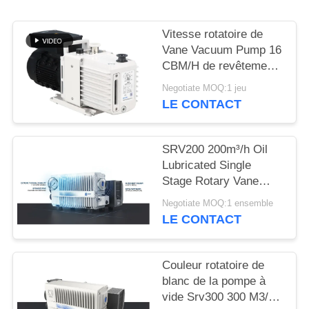
BAOSI
Vitesse rotatoire de
COMPRESSOR
Vane Vacuum Pump 16
CBM/H de revêtement
de poudre 0,55
Negotiate MOQ:1 jeu
SITEMAP
kilowatts de la
LE CONTACT
puissance DRV16 de
moteur
POLITIQUE
SRV200 200m³/h Oil
DE
Lubricated Single
Stage Rotary Vane
CONFIDENTIALITÉ
Vacuum Pump for
Negotiate MOQ:1 ensemble
Industrial Vacuum
LE CONTACT
Applications
Couleur rotatoire de
blanc de la pompe à
vide Srv300 300 M3/H