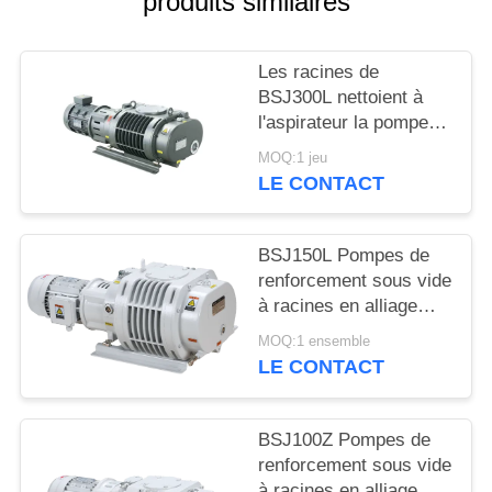
produits similaires
BAOSI
Les racines de
COMPRESSOR
BSJ300L nettoient à
l'aspirateur la pompe
de gavage 1200
SITEMAP
MOQ:1 jeu
symétrie géométrique
LE CONTACT
du ³ /h 3.7kW de m
POLITIQUE
bonne, pompe à vide
DE
BSJ150L Pompes de
renforcement sous vide
CONFIDENTIALITÉ
à racines en alliage
d'aluminium 500 m3/h
MOQ:1 ensemble
2,2 kW
LE CONTACT
BSJ100Z Pompes de
renforcement sous vide
à racines en alliage