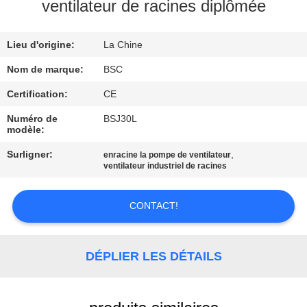
VISITE
ventilateur de racines diplômée
DE
Lieu d'origine:
La Chine
L'USINE
Nom de marque:
BSC
CONTRÔLE
Certification:
CE
DE
Numéro de
BSJ30L
modèle:
LA
Surligner:
,
enracine la pompe de ventilateur
QUALITÉ
ventilateur industriel de racines
NOUS
CONTACT!
CONTACTER
DÉPLIER LES DÉTAILS
DEMANDEZ
UN DEVIS