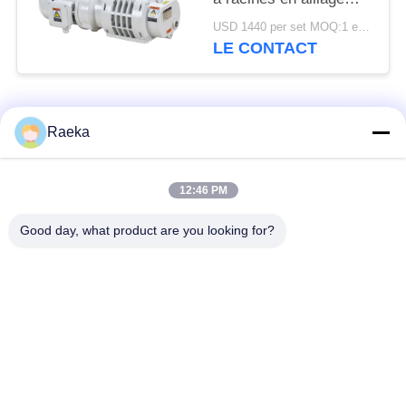
d'aluminium 95m3/h 0,4
USD 1440 per set MOQ:1 ensemble
kW
LE CONTACT
Catégories populaires
Tous
Raeka
pompe à vide
Pompe à vide de
12:46 PM
rotatoire de palette
rouleau
Good day, what product are you looking for?
Pompe à vide sèche
enracine la pompe à
de vis
vide
Pompe à vide de
système de pompe à
propulseur
vide