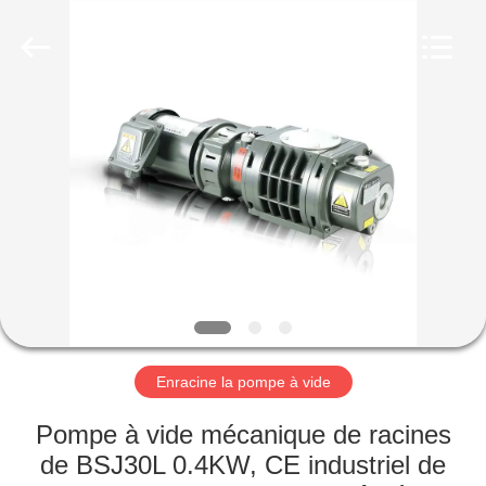
2026
Ningbo
Baosi
Energy
Equipment
Co.,
Ltd..
All
À
Rights
Reserved.
LA
MAISON
PRODUITS
À
PROPOS
Enracine la pompe à vide
DE
NOUS
Pompe à vide mécanique de racines
de BSJ30L 0.4KW, CE industriel de