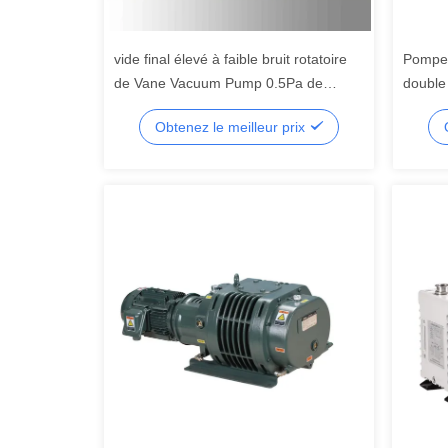
vide final élevé à faible bruit rotatoire
Pompes
de Vane Vacuum Pump 0.5Pa de
double
dimension compacte du ³ /h de 20m
Obtenez le meilleur prix