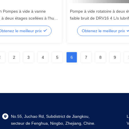
h Pompes à vide à vanne
Pompe à vide rotatoire à deux é
e à deux étages scellées à l'huile
faible bruit de DRV16 4 L/s lubrif
 RAL 7047
pompe à vide, pompe à vide rota
Obtenez le meilleur prix
Obtenez le meilleur prix
de palette d'huile
2
3
4
5
6
7
8
9
No.55, Juchao Rd, Subdistrict de Jiangkou,
L
secteur de Fenghua, Ningbo, Zhejiang, Chine.
V