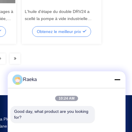
tages à
L'huile d'étape du double DRV24 a
iée,
scellé la pompe à vide industrielle
toire
rotative de la pompe 6 L/s
Obtenez le meilleur prix
Raeka
10:24 AM
Good day, what product are you looking 
for?
a Plus Grande R & D Et La Production Rotary
ane Vacuum Pump Fournisseur En Chine