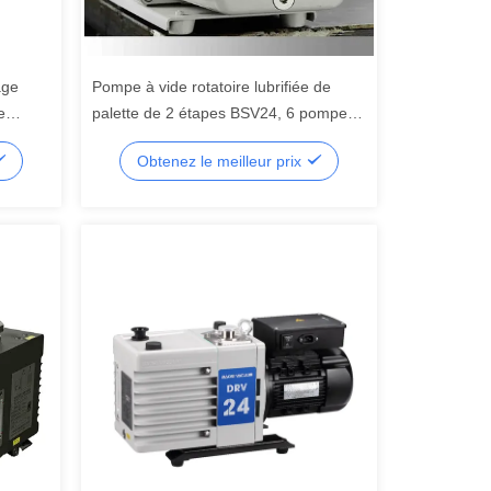
age
Pompe à vide rotatoire lubrifiée de
e
palette de 2 étapes BSV24, 6 pompes
à vide industrielles de L/s
Obtenez le meilleur prix