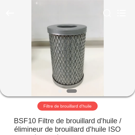
2026
Ningbo
Baosi
Energy
Equipment
Co.,
Ltd..
All
À
Rights
Reserved.
LA
MAISON
PRODUITS
À
PROPOS
Filtre de brouillard d'huile
DE
NOUS
BSF10 Filtre de brouillard d'huile /
élimineur de brouillard d'huile ISO