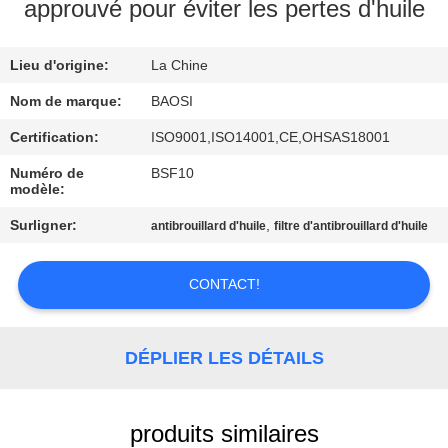
VISITE
approuvé pour éviter les pertes d'huile
DE
Lieu d'origine:
La Chine
L'USINE
Nom de marque:
BAOSI
CONTRÔLE
Certification:
ISO9001,ISO14001,CE,OHSAS18001
DE
Numéro de
BSF10
modèle:
LA
Surligner:
,
antibrouillard d'huile
filtre d'antibrouillard d'huile
QUALITÉ
CONTACT!
NOUS
CONTACTER
DÉPLIER LES DÉTAILS
DEMANDEZ
UN DEVIS
produits similaires