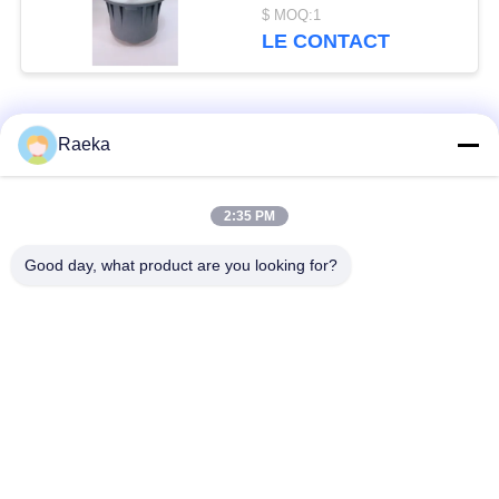
d'huile ISO approuvé
$ MOQ:1
pour éviter les pertes
LE CONTACT
d'huile
Catégories populaires
Tous
Raeka
pompe à vide
Pompe à vide de
2:35 PM
rotatoire de palette
rouleau
Good day, what product are you looking for?
Pompe à vide sèche
enracine la pompe à
de vis
vide
Pompe à vide de
système de pompe à
propulseur
vide
Filtre de brouillard
Valve sous vide