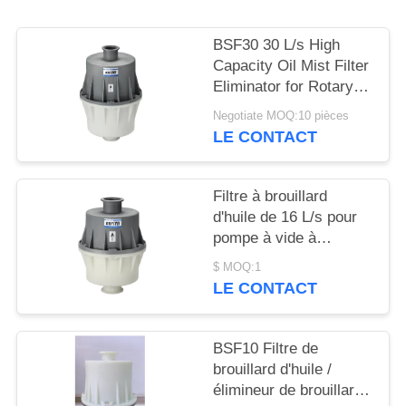
BAOSI
BSF30 30 L/s High
COMPRESSOR
Capacity Oil Mist Filter
Eliminator for Rotary
Vane Vacuum Pump
Negotiate MOQ:10 pièces
SITEMAP
System Protection
LE CONTACT
POLITIQUE
Filtre à brouillard
DE
d'huile de 16 L/s pour
pompe à vide à
CONFIDENTIALITÉ
palettes rotatives à
$ MOQ:1
deux étages BSF16B
LE CONTACT
BSF10 Filtre de
brouillard d'huile /
élimineur de brouillard